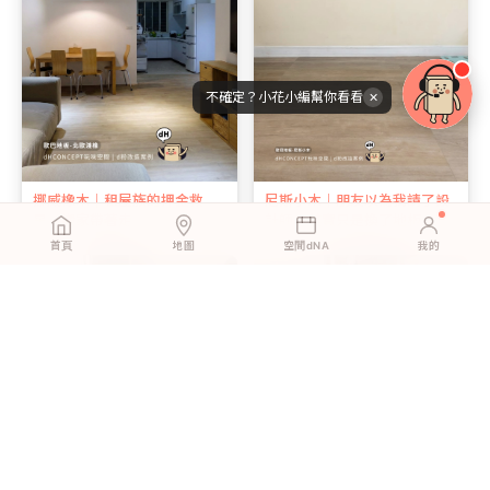
不確定？小花小編幫你看看
✕
挪威橡木｜租屋族的押金救
尼斯小木｜朋友以為我請了設
星，搬家帶著走
計師，其實只是換了地板
首頁
地圖
空間dNA
我的