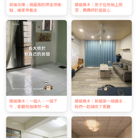
英倫灰橡｜租屋族的押金保衛
挪威橡木｜孩子在地板上爬
戰，搬家帶著走
滾，媽媽終於能放心
挪威橡木｜一個人、一個下
挪威橡木｜新婚第一個週末，
午，客廳地板煥然一新
我們一起鋪完了客廳