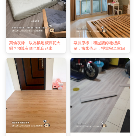
英倫灰橡｜以為換地板要花大
尊爵原橡｜租屋族的地板救
錢？預算有限也能自己來
星：搬家帶走，押金完全拿回