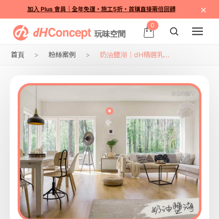
×
加入 Plus 會員｜全年免運・施工5折・首購直接兩倍回饋
0
首頁
粉絲案例
奶油鹽湖｜dH精選乳...