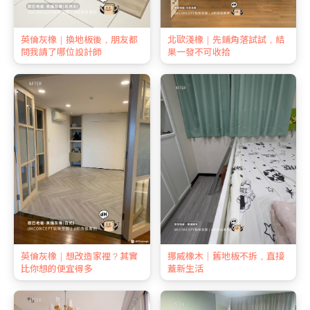
英倫灰橡｜換地板後，朋友都
北歐淺橡｜先鋪角落試試，結
問我請了哪位設計師
果一發不可收拾
英倫灰橡｜想改造家裡？其實
挪威橡木｜舊地板不拆，直接
比你想的便宜得多
蓋新生活