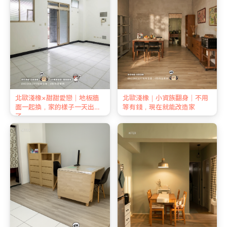
北歐淺橡×甜甜愛戀｜地板牆
北歐淺橡｜小資族翻身｜不用
面一起換，家的樣子一天出來
等有錢，現在就能改造家
了