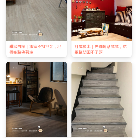
雅緻白橡｜搬家不扣押金，地
挪威橡木｜先鋪角落試試，結
板完整帶著走
果整間回不了頭