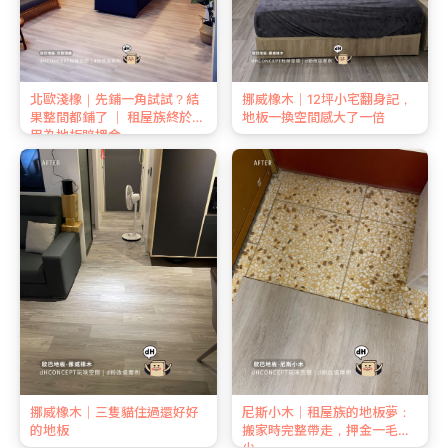
北歐淺橡｜先鋪一角試試？結
挪威橡木｜12坪小宅翻身記，
果整間都鋪了 ｜ 租屋族終於不
地板一換空間感大了一倍
用為地板賠押金
挪威橡木｜三隻貓住過還好好
尼斯小木｜租屋族的地板夢：
的地板
搬家時完整帶走，押金一毛不
少