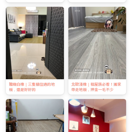
雅緻白橡｜三隻貓住過的地
北歐淺橡｜租屋族必看！搬家
板，還是好好的
帶走地板，押金一毛不少