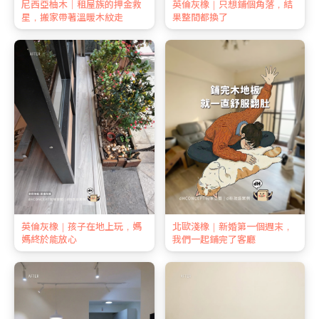
尼西亞柚木｜租屋族的押金救
英倫灰橡｜只想鋪個角落，結
星，搬家帶著溫暖木紋走
果整間都換了
英倫灰橡｜孩子在地上玩，媽
北歐淺橡｜新婚第一個週末，
媽終於能放心
我們一起鋪完了客廳