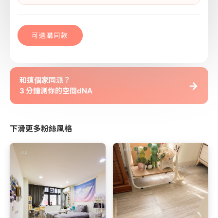
可選購同款
和這個家同派？
→
3 分鐘測你的空間dNA
下滑更多粉絲風格