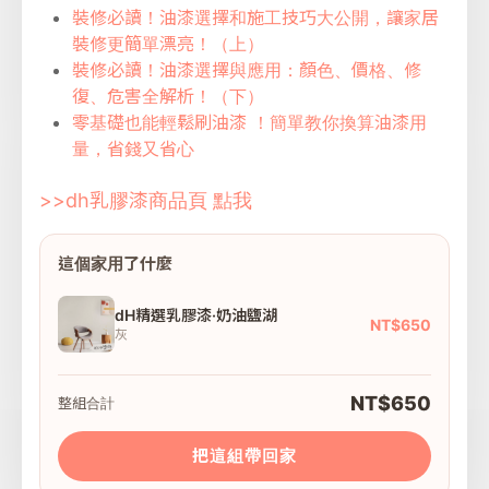
裝修必讀！油漆選擇和施工技巧大公開，讓家居
裝修更簡單漂亮！（上）
裝修必讀！油漆選擇與應用：顏色、價格、修
復、危害全解析！（下）
零基礎也能輕鬆刷油漆 ！簡單教你換算油漆用
量，省錢又省心
>>dh乳膠漆商品頁 點我
這個家用了什麼
dH精選乳膠漆·奶油鹽湖
NT$650
灰
NT$650
整組合計
把這組帶回家