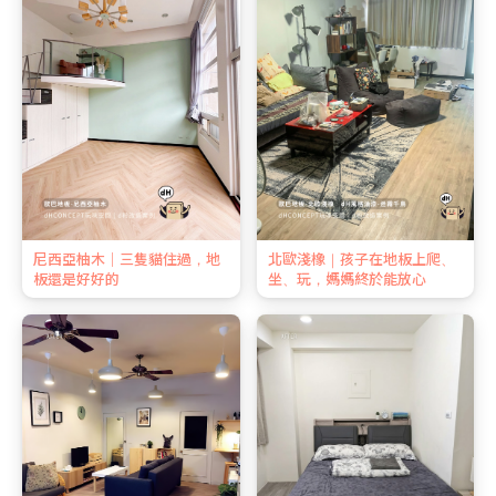
尼西亞柚木｜三隻貓住過，地
北歐淺橡｜孩子在地板上爬、
板還是好好的
坐、玩，媽媽終於能放心