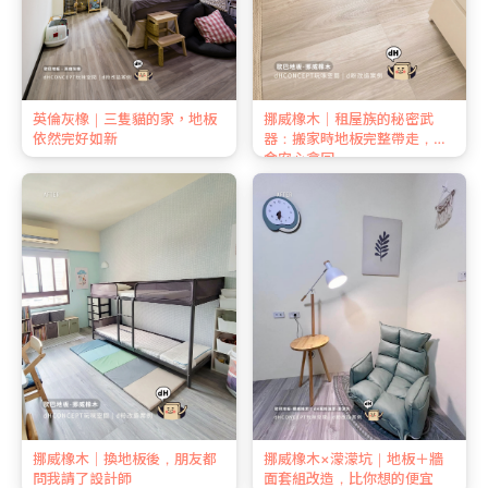
英倫灰橡｜三隻貓的家，地板
挪威橡木｜租屋族的秘密武
依然完好如新
器：搬家時地板完整帶走，押
金安心拿回
挪威橡木｜換地板後，朋友都
挪威橡木×濛濛坑｜地板＋牆
問我請了設計師
面套組改造，比你想的便宜