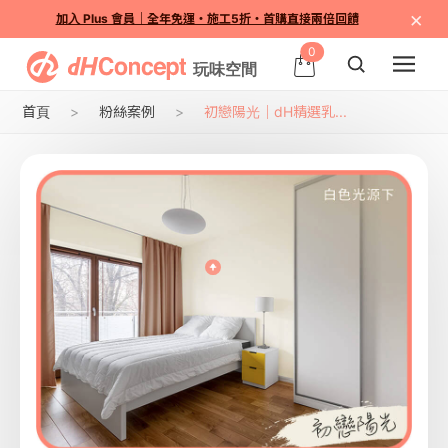
×
加入 Plus 會員｜全年免運・施工5折・首購直接兩倍回饋
0
首頁
粉絲案例
初戀陽光｜dH精選乳...