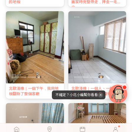
的地板
搬家時完整帶走，押金一毛不
少
北歐淺橡｜一個下午，我用地
北歐淺橡｜一個人、一個下午
板翻新了整個客廳
換地板 ｜ 搬家時完整帶走、押
不確定？小花小編幫你看看
✕
金全額拿回