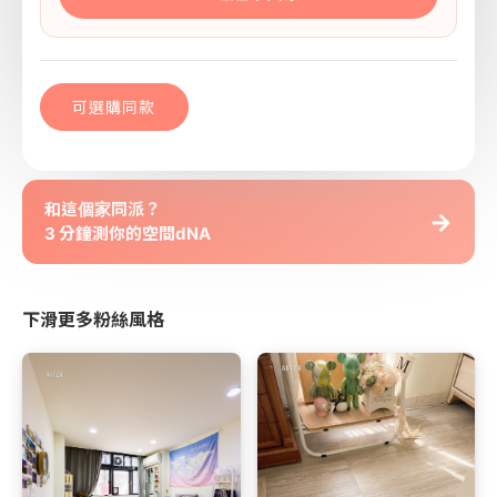
可選購同款
和這個家同派？
→
3 分鐘測你的空間dNA
下滑更多粉絲風格