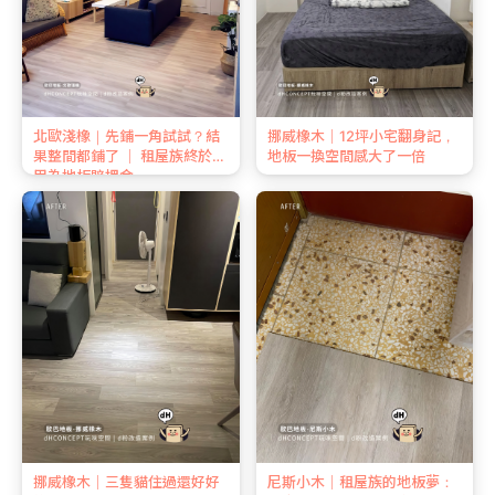
北歐淺橡｜先鋪一角試試？結
挪威橡木｜12坪小宅翻身記，
果整間都鋪了 ｜ 租屋族終於不
地板一換空間感大了一倍
用為地板賠押金
挪威橡木｜三隻貓住過還好好
尼斯小木｜租屋族的地板夢：