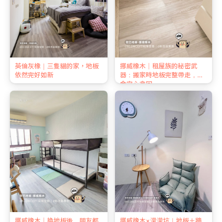
英倫灰橡｜三隻貓的家，地板
挪威橡木｜租屋族的秘密武
依然完好如新
器：搬家時地板完整帶走，押
金安心拿回
挪威橡木｜換地板後，朋友都
挪威橡木×濛濛坑｜地板＋牆