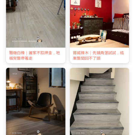
雅緻白橡｜搬家不扣押金，地
挪威橡木｜先鋪角落試試，結
板完整帶著走
果整間回不了頭