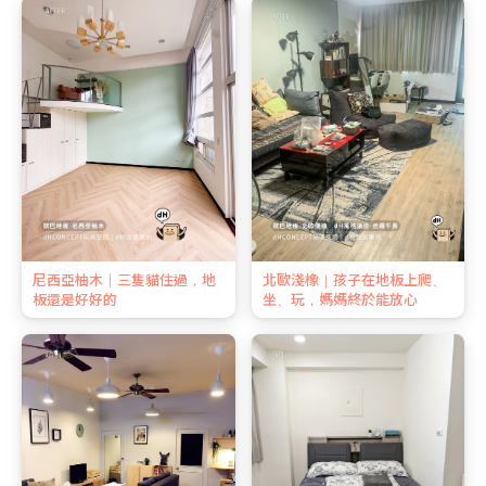
尼西亞柚木｜三隻貓住過，地
北歐淺橡｜孩子在地板上爬、
板還是好好的
坐、玩，媽媽終於能放心