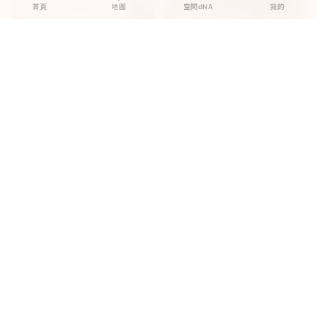
首頁
地圖
空間dNA
我的
英倫灰橡｜以為換地板要花大
尊爵原橡｜租屋族的地板救
錢？預算有限也能自己來
星：搬家帶走，押金完全拿回