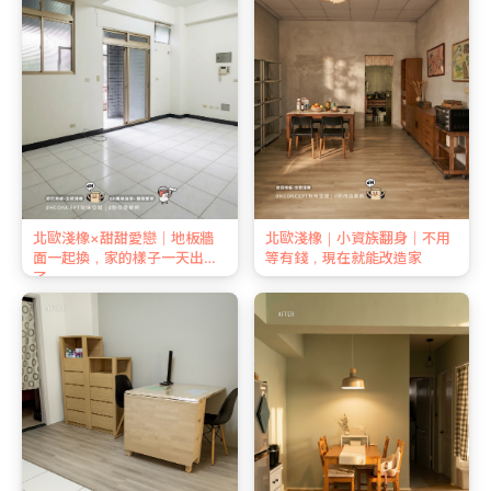
北歐淺橡×甜甜愛戀｜地板牆
北歐淺橡｜小資族翻身｜不用
面一起換，家的樣子一天出來
等有錢，現在就能改造家
了