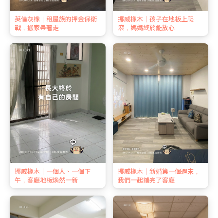
英倫灰橡｜租屋族的押金保衛
挪威橡木｜孩子在地板上爬
戰，搬家帶著走
滾，媽媽終於能放心
挪威橡木｜一個人、一個下
挪威橡木｜新婚第一個週末，
午，客廳地板煥然一新
我們一起鋪完了客廳