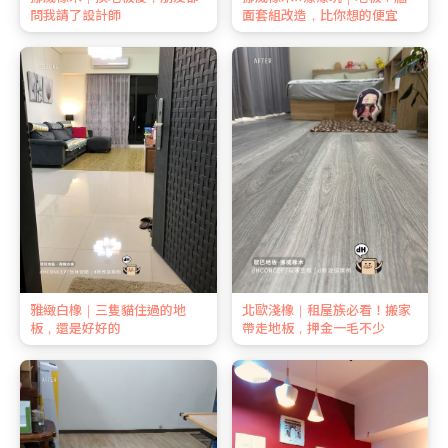
問我請了設計師
面套組改造，比你想的便宜
雅緻白橡｜三隻貓住過的地
北歐淺橡｜租屋族必看！搬家
板，還是好好的
帶走地板，押金一毛不少