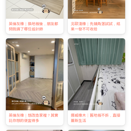
英倫灰橡｜換地板後，朋友都
北歐淺橡｜先鋪角落試試，結
問我請了哪位設計師
果一發不可收拾
英倫灰橡｜想改造家裡？其實
挪威橡木｜舊地板不拆，直接
比你想的便宜得多
蓋新生活