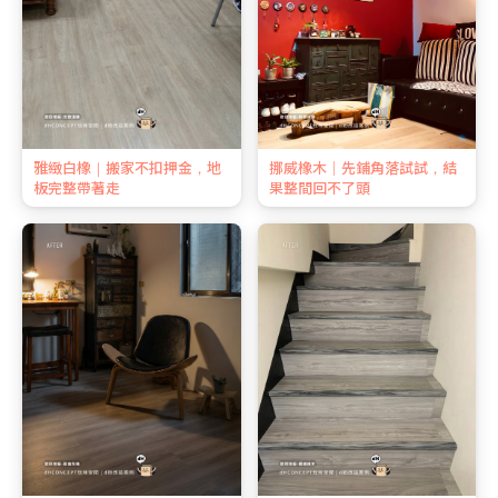
雅緻白橡｜搬家不扣押金，地
挪威橡木｜先鋪角落試試，結
板完整帶著走
果整間回不了頭