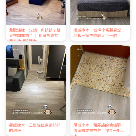
北歐淺橡｜先鋪一角試試？結
挪威橡木｜12坪小宅翻身記，
果整間都鋪了 ｜ 租屋族終於不
地板一換空間感大了一倍
用為地板賠押金
挪威橡木｜三隻貓住過還好好
尼斯小木｜租屋族的地板夢：
的地板
搬家時完整帶走，押金一毛不
少