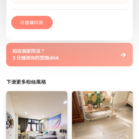
可選購同款
和這個家同派？
→
3 分鐘測你的空間dNA
下滑更多粉絲風格