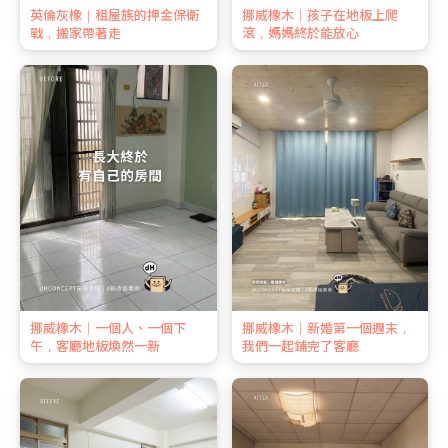
英倫灰橡｜租屋族的押金保衛
挪威橡木｜孩子在地板上爬
戰，搬家帶著走
滾，媽媽終於能放心
挪威橡木｜一個人、一個下
挪威橡木｜新婚第一個週末，
午，客廳地板煥然一新
我們一起鋪完了客廳