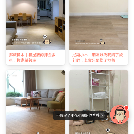
挪威橡木｜租屋族的押金救
尼斯小木｜朋友以為我請了設
星，搬家帶著走
計師，其實只是換了地板
不確定？小花小編幫你看看
✕