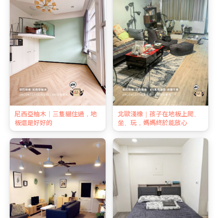
尼西亞柚木｜三隻貓住過，地
北歐淺橡｜孩子在地板上爬、
板還是好好的
坐、玩，媽媽終於能放心