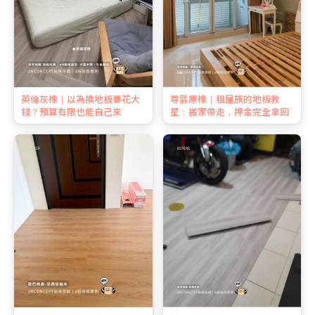
英倫灰橡｜以為換地板要花大
尊爵原橡｜租屋族的地板救
錢？預算有限也能自己來
星：搬家帶走，押金完全拿回