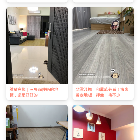
雅緻白橡｜三隻貓住過的地
北歐淺橡｜租屋族必看！搬家
板，還是好好的
帶走地板，押金一毛不少