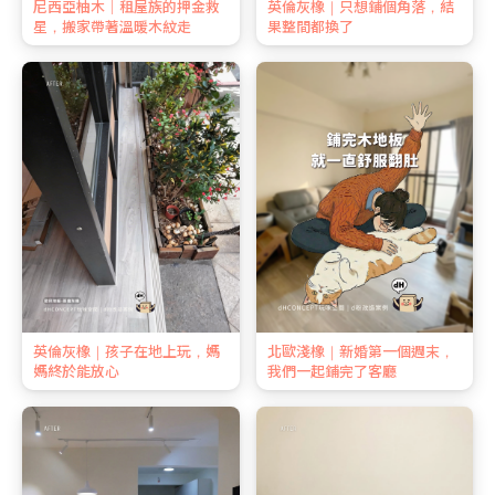
尼西亞柚木｜租屋族的押金救
英倫灰橡｜只想鋪個角落，結
星，搬家帶著溫暖木紋走
果整間都換了
英倫灰橡｜孩子在地上玩，媽
北歐淺橡｜新婚第一個週末，
媽終於能放心
我們一起鋪完了客廳