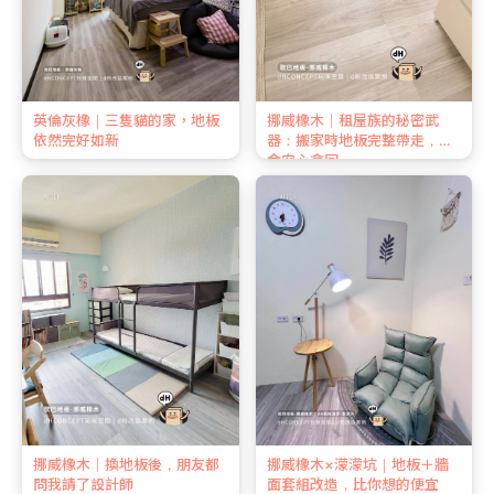
英倫灰橡｜三隻貓的家，地板
挪威橡木｜租屋族的秘密武
依然完好如新
器：搬家時地板完整帶走，押
金安心拿回
挪威橡木｜換地板後，朋友都
挪威橡木×濛濛坑｜地板＋牆
問我請了設計師
面套組改造，比你想的便宜