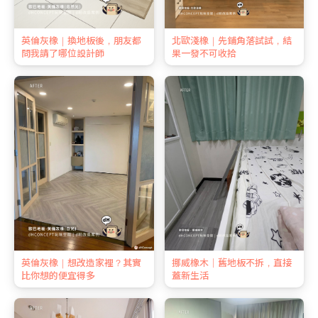
英倫灰橡｜換地板後，朋友都
北歐淺橡｜先鋪角落試試，結
問我請了哪位設計師
果一發不可收拾
英倫灰橡｜想改造家裡？其實
挪威橡木｜舊地板不拆，直接
比你想的便宜得多
蓋新生活