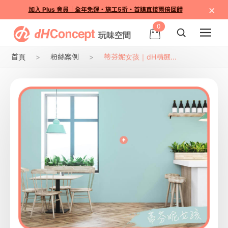
×
加入 Plus 會員｜全年免運・施工5折・首購直接兩倍回饋
0
首頁
粉絲案例
蒂芬妮女孩｜dH精選...