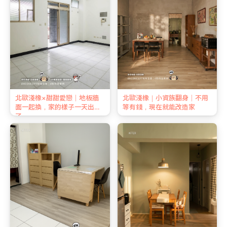
北歐淺橡×甜甜愛戀｜地板牆
北歐淺橡｜小資族翻身｜不用
面一起換，家的樣子一天出來
等有錢，現在就能改造家
了