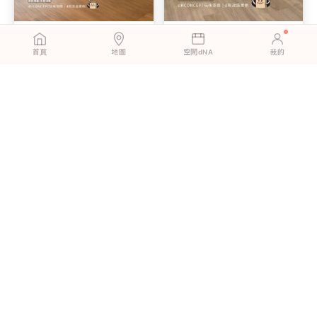
北歐淺橡｜老屋地板翻新：舊
北歐淺橡｜12坪小宅變寬敞，
地板直接蓋，省工又省錢
明亮色調讓空間大一倍
首頁
地圖
空間dNA
我的
英倫灰橡｜一個人、一個下
英倫灰橡 | 新婚第一個週末，
午，客廳地板煥然一新
我們一起鋪完了客廳