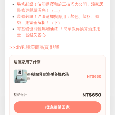
裝修必讀！油漆選擇和施工技巧大公開，讓家居
裝修更簡單漂亮！（上）
裝修必讀！油漆選擇與應用：顏色、價格、修
復、危害全解析！（下）
零基礎也能輕鬆刷油漆 ！簡單教你換算油漆用
量，省錢又省心
>>dh乳膠漆商品頁 點我
這個家用了什麼
dH精選乳膠漆·蒂芬妮女孩
NT$650
綠
NT$650
整組合計
把這組帶回家