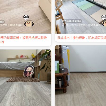
屋族的秘密武器：搬家時地板完整帶
挪威橡木｜換地板後，朋友都問我
拿回