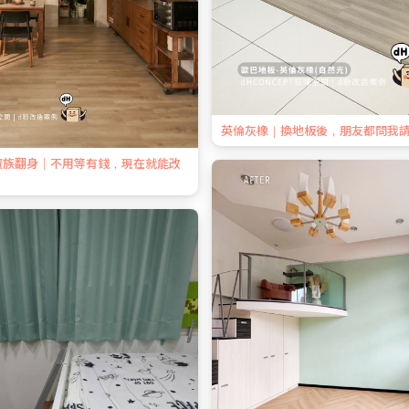
英倫灰橡｜換地板後，朋友都問我
資族翻身｜不用等有錢，現在就能改