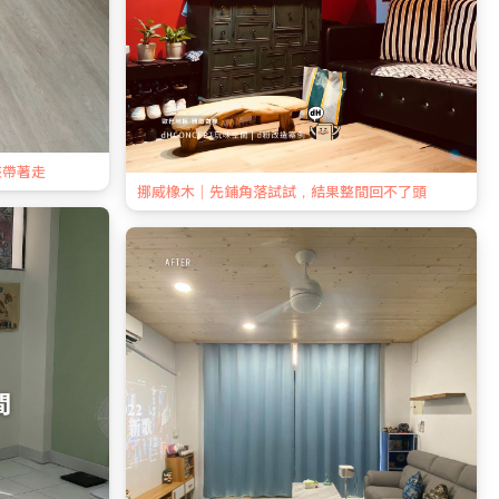
整帶著走
挪威橡木｜先鋪角落試試，結果整間回不了頭