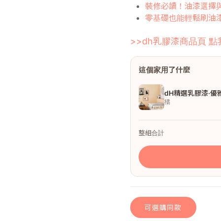
裝修必讀！油漆選擇
零基礎也能輕鬆刷油
>>dh乳膠漆商品頁 點
這個家用了什麼
dH精選乳膠漆·優
橘
整組合計
可選購同款