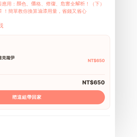
與應用：顏色、價格、修復、危害全解析！（下）
漆 ！簡單教你換算油漆用量，省錢又省心
我
雅克羅伊
NT$650
NT$650
把這組帶回家