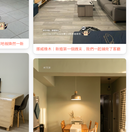
廳地板煥然一新
挪威橡木｜新婚第一個週末，我們一起鋪完了客廳