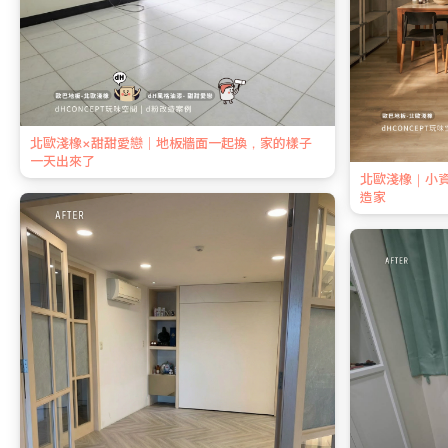
北歐淺橡×甜甜愛戀｜地板牆面一起換，家的樣子
一天出來了
北歐淺橡｜小
造家