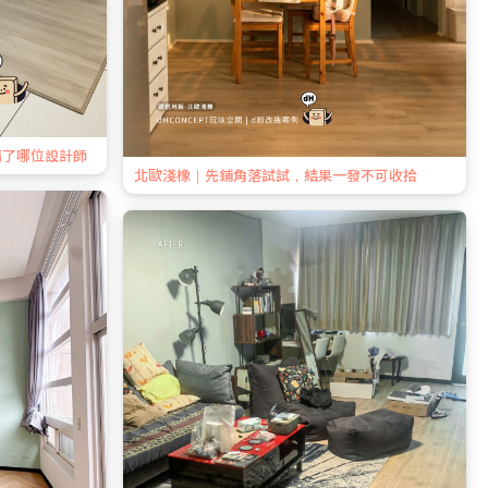
請了哪位設計師
北歐淺橡｜先鋪角落試試，結果一發不可收拾