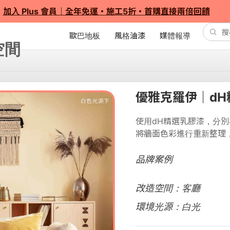
加入 Plus 會員｜全年免運・施工5折・首購直接兩倍回饋
歐巴地板
風格油漆
媒體報導
優雅克羅伊｜dH
使用dH精選乳膠漆，分
將牆面色彩進行重新整理
品牌案例
改造空間：客廳
環境光源：白光