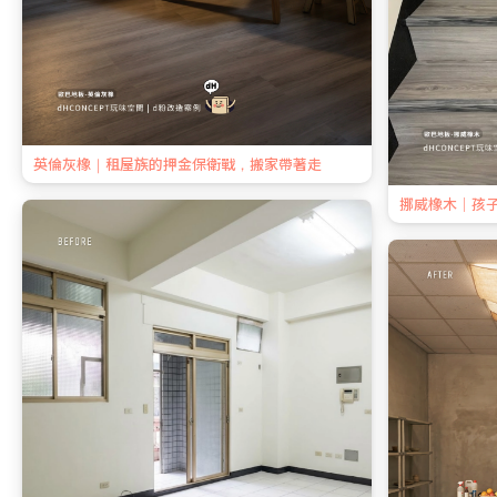
英倫灰橡｜租屋族的押金保衛戰，搬家帶著走
挪威橡木｜孩