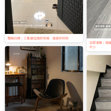
雅緻白橡｜三隻貓住過的地板，還是好好的
北歐淺橡｜租
不少