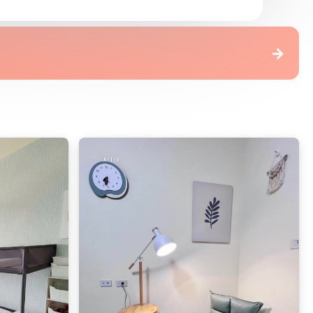
精選乳膠漆
→