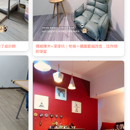
請了設計師
挪威橡木×濛濛坑｜地板＋牆面套組改造，比你想
的便宜