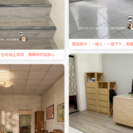
挪威橡木｜一個人、一個下午，客
子在地板上爬滾，媽媽終於能放心