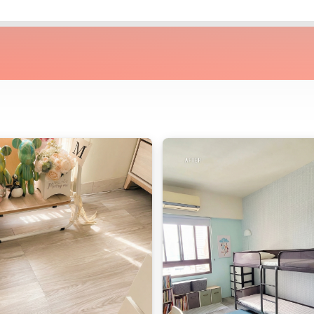
優雅克羅伊｜dH
可選購同款