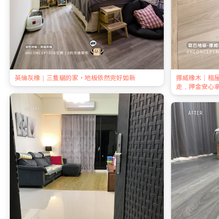
英倫灰橡｜三隻貓的家，地板依然完好如新
挪威橡木｜租
走，押金安心