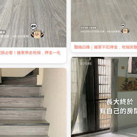
雅緻白橡｜搬家不扣押金，地板完
屋族必看！搬家帶走地板，押金一毛