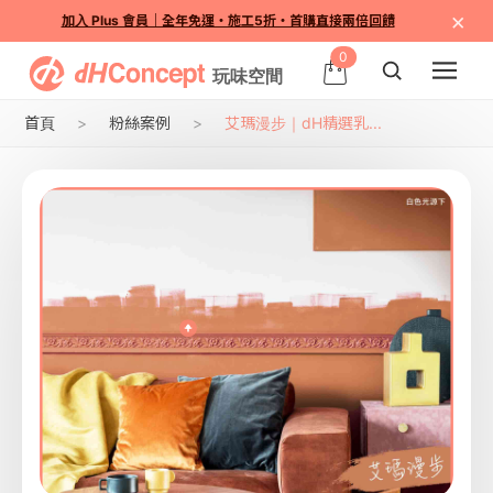
×
加入 Plus 會員｜全年免運・施工5折・首購直接兩倍回饋
0
首頁
粉絲案例
艾瑪漫步｜dH精選乳...