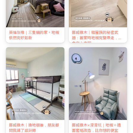
英倫灰橡｜三隻貓的家，地板
挪威橡木｜租屋族的秘密武
依然完好如新
器：搬家時地板完整帶走，押
金安心拿回
挪威橡木｜換地板後，朋友都
挪威橡木×濛濛坑｜地板＋牆
問我請了設計師
面套組改造，比你想的便宜