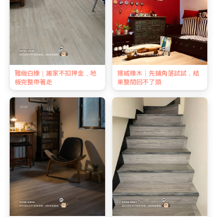
雅緻白橡｜搬家不扣押金，地
挪威橡木｜先鋪角落試試，結
板完整帶著走
果整間回不了頭