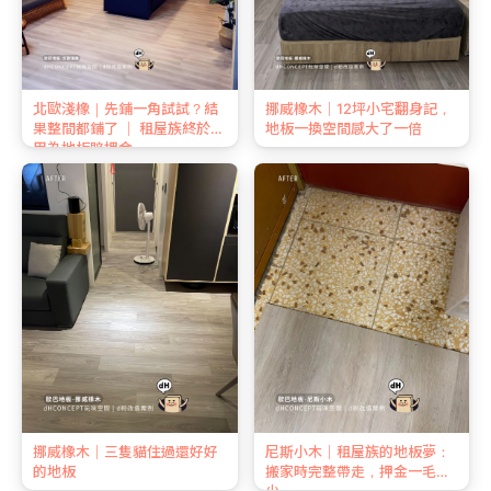
北歐淺橡｜先鋪一角試試？結
挪威橡木｜12坪小宅翻身記，
果整間都鋪了 ｜ 租屋族終於不
地板一換空間感大了一倍
用為地板賠押金
挪威橡木｜三隻貓住過還好好
尼斯小木｜租屋族的地板夢：
的地板
搬家時完整帶走，押金一毛不
少