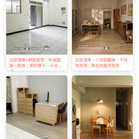
北歐淺橡×甜甜愛戀｜地板牆
北歐淺橡｜小資族翻身｜不用
面一起換，家的樣子一天出來
等有錢，現在就能改造家
了