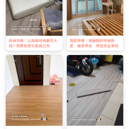
英倫灰橡｜以為換地板要花大
尊爵原橡｜租屋族的地板救
錢？預算有限也能自己來
星：搬家帶走，押金完全拿回