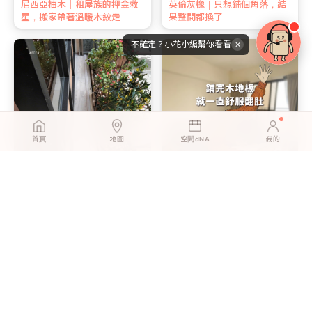
尼西亞柚木｜租屋族的押金救
英倫灰橡｜只想鋪個角落，結
星，搬家帶著溫暖木紋走
果整間都換了
不確定？小花小編幫你看看
✕
首頁
地圖
空間dNA
我的
英倫灰橡｜孩子在地上玩，媽
北歐淺橡｜新婚第一個週末，
媽終於能放心
我們一起鋪完了客廳