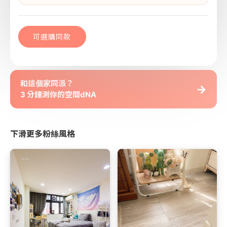
可選購同款
和這個家同派？
→
3 分鐘測你的空間dNA
下滑更多粉絲風格