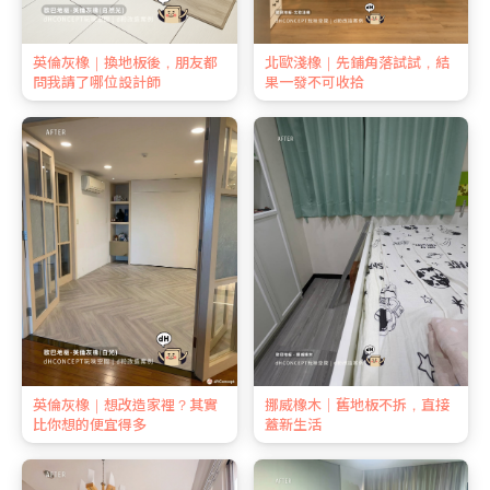
英倫灰橡｜換地板後，朋友都
北歐淺橡｜先鋪角落試試，結
問我請了哪位設計師
果一發不可收拾
英倫灰橡｜想改造家裡？其實
挪威橡木｜舊地板不拆，直接
比你想的便宜得多
蓋新生活