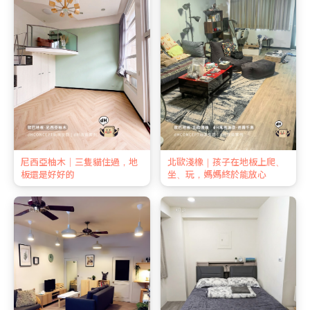
尼西亞柚木｜三隻貓住過，地
北歐淺橡｜孩子在地板上爬、
板還是好好的
坐、玩，媽媽終於能放心