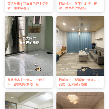
英倫灰橡｜租屋族的押金保衛
挪威橡木｜孩子在地板上爬
戰，搬家帶著走
滾，媽媽終於能放心
挪威橡木｜一個人、一個下
挪威橡木｜新婚第一個週末，
午，客廳地板煥然一新
我們一起鋪完了客廳