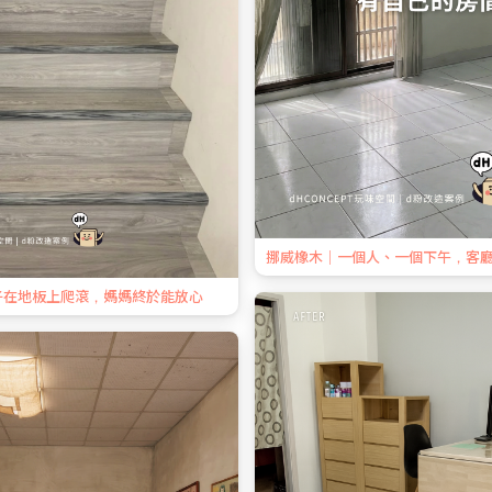
挪威橡木｜一個人、一個下午，客
子在地板上爬滾，媽媽終於能放心