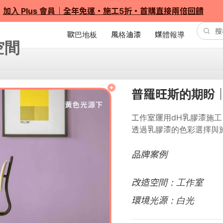
加入 Plus 會員｜全年免運・施工5折・首購直接兩倍回饋
歐巴地板
風格油漆
媒體報導
普羅旺斯的期盼｜
工作室運用dH乳膠漆施
透過乳膠漆的色彩選擇與
品牌案例
改造空間：工作室
環境光源：白光