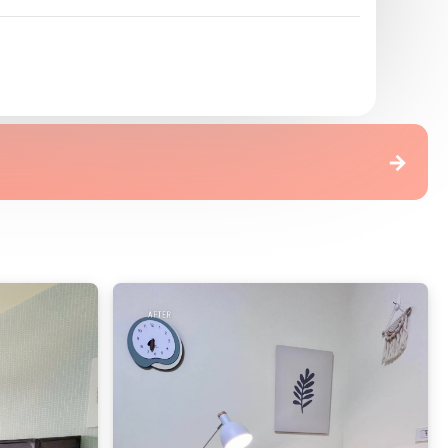
dH精選乳膠漆
→