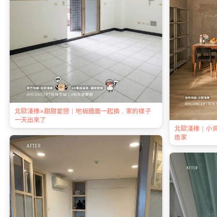
北歐淺橡×甜甜愛戀｜地板牆面一起換，家的樣子
一天出來了
北歐淺橡｜小
造家