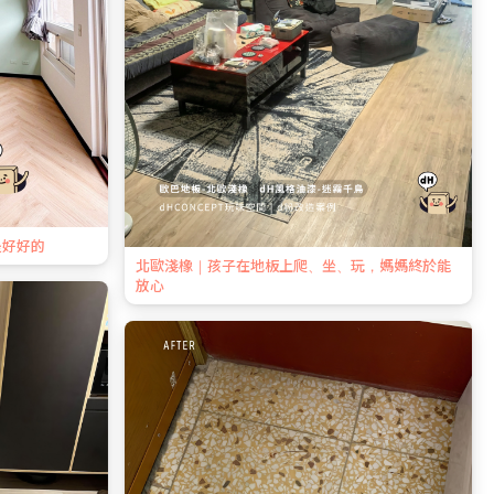
是好好的
北歐淺橡｜孩子在地板上爬、坐、玩，媽媽終於能
放心