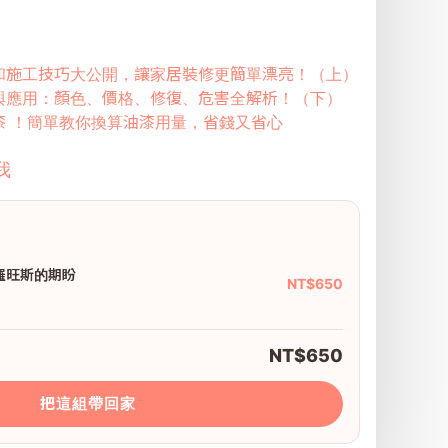
和施工技巧大公開，讓家居裝修更簡單漂亮！（上）
與應用：顏色、價格、修復、危害全解析！（下）
漆 ！簡單教你換算油漆用量，省錢又省心
我
羅旺斯的期盼
NT$650
NT$650
把這組帶回家