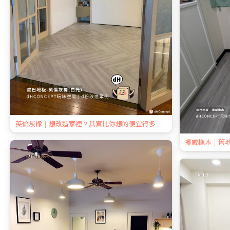
英倫灰橡｜想改造家裡？其實比你想的便宜得多
挪威橡木｜舊