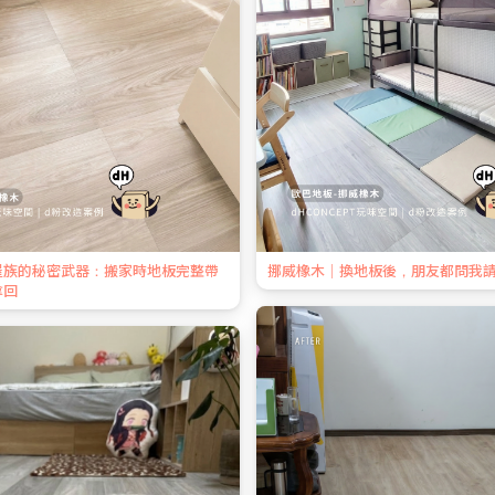
屋族的秘密武器：搬家時地板完整帶
挪威橡木｜換地板後，朋友都問我
拿回