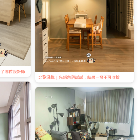
請了哪位設計師
北歐淺橡｜先鋪角落試試，結果一發不可收拾