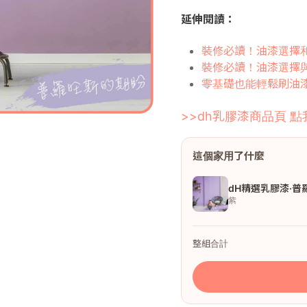
延伸閱讀：
裝修必讀！油漆選擇
裝修必讀！油漆選擇
零基礎也能輕鬆刷油
>>dh乳膠漆商品頁 點
這個家用了什麼
dH精選乳膠漆·普
紫
整組合計