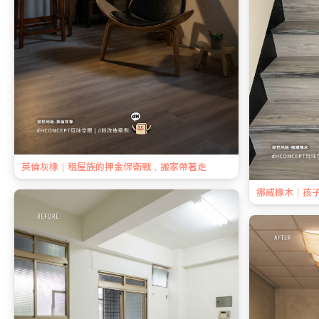
英倫灰橡｜租屋族的押金保衛戰，搬家帶著走
挪威橡木｜孩