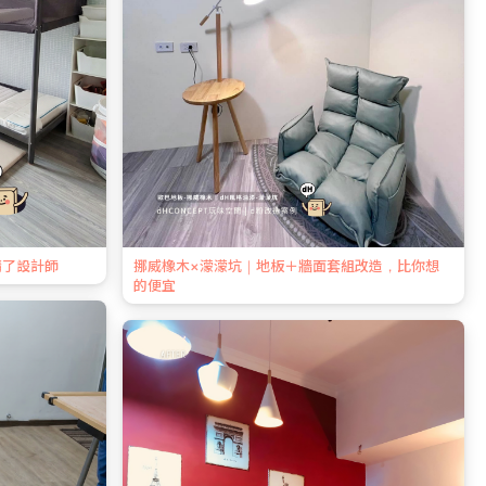
請了設計師
挪威橡木×濛濛坑｜地板＋牆面套組改造，比你想
的便宜