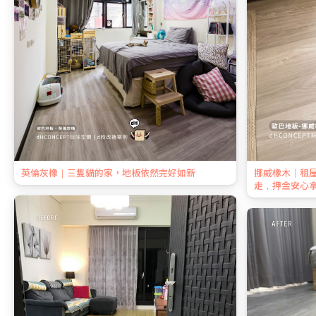
英倫灰橡｜三隻貓的家，地板依然完好如新
挪威橡木｜租
走，押金安心