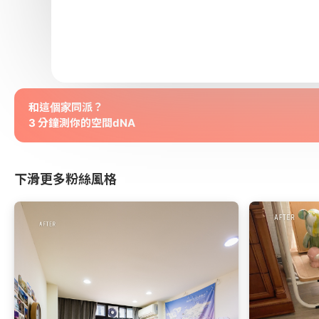
和這個家同派？
3 分鐘測你的空間dNA
下滑更多粉絲風格