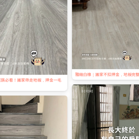
雅緻白橡｜搬家不扣押金，地板完
屋族必看！搬家帶走地板，押金一毛