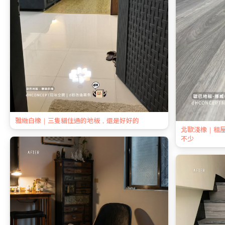
雅緻白橡｜三隻貓住過的地板，還是好好的
北歐淺橡｜租
不少