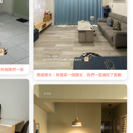
廳地板煥然一新
挪威橡木｜新婚第一個週末，我們一起鋪完了客廳