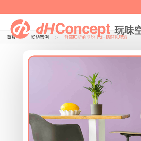
首頁
粉絲案例
普羅旺斯的期盼｜dH精選乳膠漆