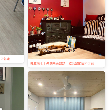
整帶著走
挪威橡木｜先鋪角落試試，結果整間回不了頭