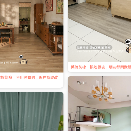
英倫灰橡｜換地板後，朋友都問我
資族翻身｜不用等有錢，現在就能改