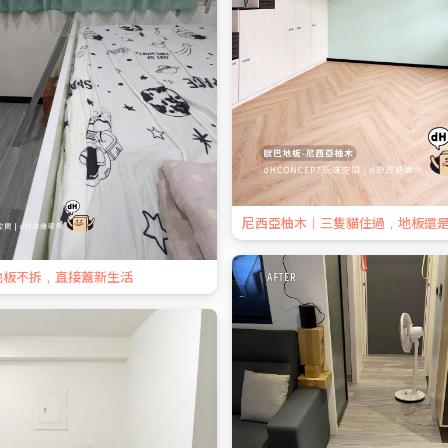
尼西亞柚木｜三隻貓住過，地板還
地板不拆，直接蓋新生活