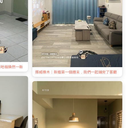
廳地板煥然一新
挪威橡木｜新婚第一個週末，我們一起鋪完了客廳