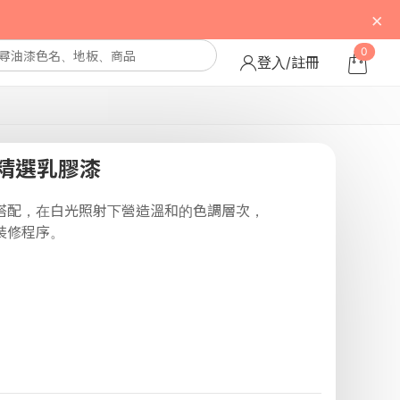
×
0
登入/註冊
精選乳膠漆
搭配，在白光照射下營造溫和的色調層次，
裝修程序。