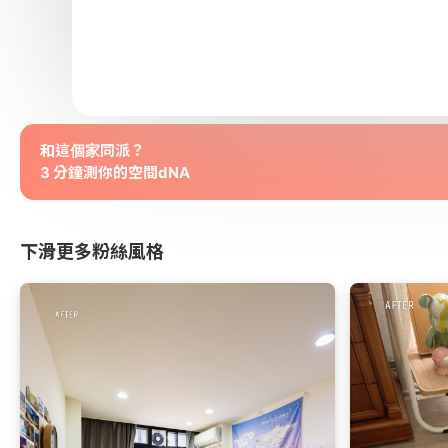
和這個家同派？
3 分鐘測你的空間dNA
下滑更多粉絲風格