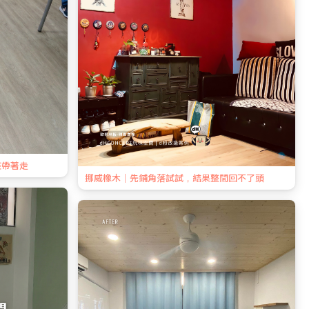
整帶著走
挪威橡木｜先鋪角落試試，結果整間回不了頭