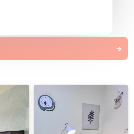
精選乳膠漆
→