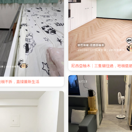
尼西亞柚木｜三隻貓住過，地板還
地板不拆，直接蓋新生活