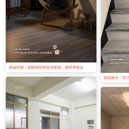
英倫灰橡｜租屋族的押金保衛戰，搬家帶著走
挪威橡木｜孩