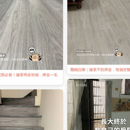
雅緻白橡｜搬家不扣押金，地板完
屋族必看！搬家帶走地板，押金一毛