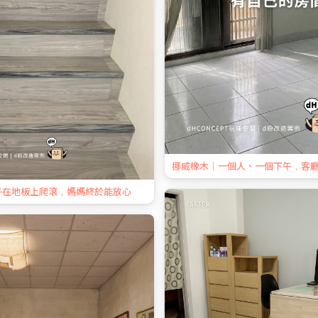
挪威橡木｜一個人、一個下午，客
子在地板上爬滾，媽媽終於能放心