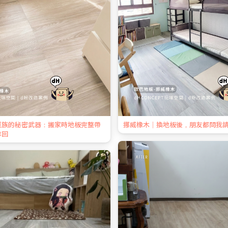
屋族的秘密武器：搬家時地板完整帶
挪威橡木｜換地板後，朋友都問我
拿回