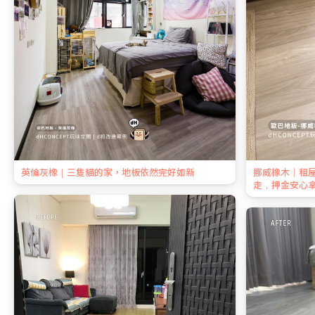
英倫灰橡｜三隻貓的家，地板依然完好如新
挪威橡木｜租
走，押金安心