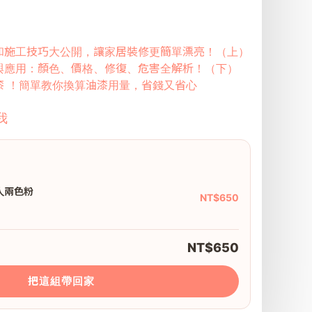
和施工技巧大公開，讓家居裝修更簡單漂亮！（上）
與應用：顏色、價格、修復、危害全解析！（下）
漆 ！簡單教你換算油漆用量，省錢又省心
我
人兩色粉
NT$650
NT$650
把這組帶回家