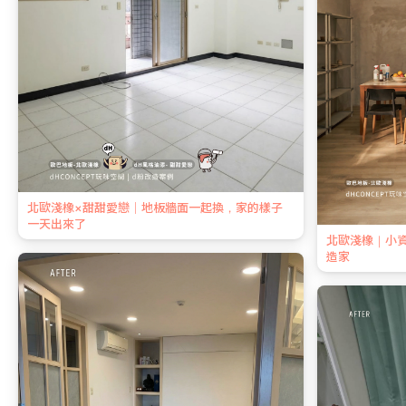
北歐淺橡×甜甜愛戀｜地板牆面一起換，家的樣子
一天出來了
北歐淺橡｜小
造家