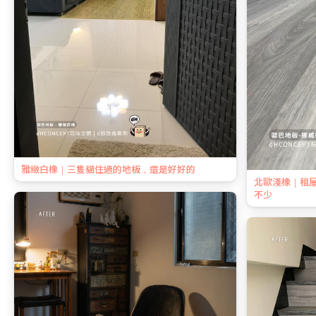
雅緻白橡｜三隻貓住過的地板，還是好好的
北歐淺橡｜租
不少