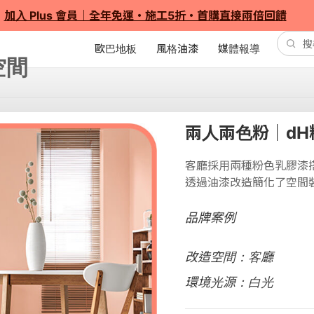
加入 Plus 會員｜全年免運・施工5折・首購直接兩倍回饋
歐巴地板
風格油漆
媒體報導
兩人兩色粉｜dH
客廳採用兩種粉色乳膠漆
透過油漆改造簡化了空間
品牌案例
改造空間：客廳
環境光源：白光