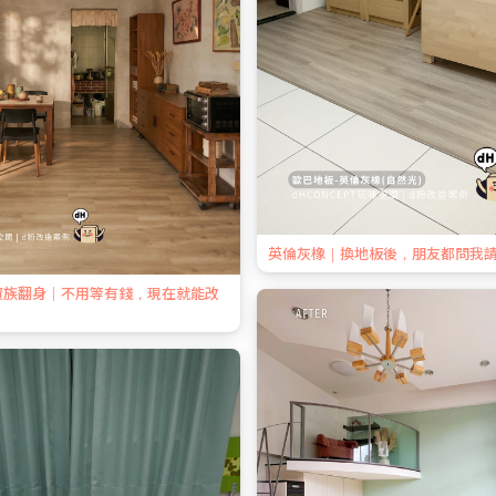
英倫灰橡｜換地板後，朋友都問我
資族翻身｜不用等有錢，現在就能改