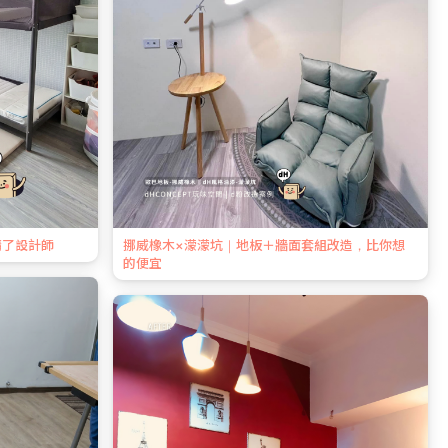
請了設計師
挪威橡木×濛濛坑｜地板＋牆面套組改造，比你想
的便宜