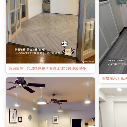
英倫灰橡｜想改造家裡？其實比你想的便宜得多
挪威橡木｜舊