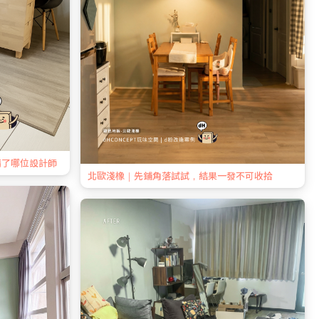
請了哪位設計師
北歐淺橡｜先鋪角落試試，結果一發不可收拾