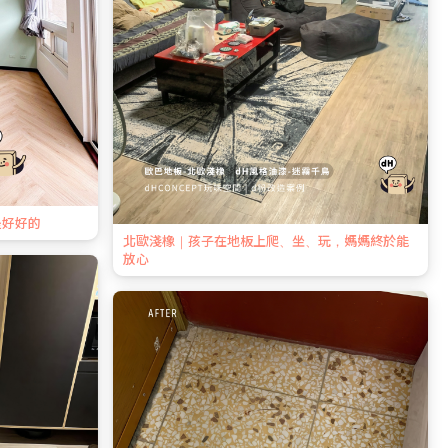
是好好的
北歐淺橡｜孩子在地板上爬、坐、玩，媽媽終於能
放心