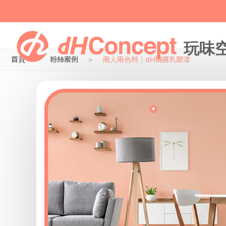
首頁
粉絲案例
兩人兩色粉｜dH精選乳膠漆