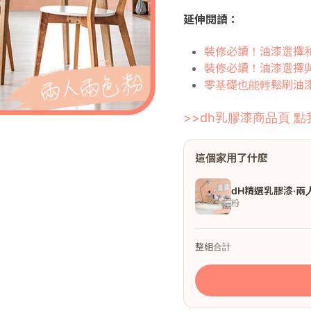
延伸閱讀：
裝修必讀！油漆選擇
裝修必讀！油漆選擇
零基礎也能輕鬆刷油
>>dh乳膠漆商品頁 點
這個家用了什麼
dH精選乳膠漆·兩
粉
整組合計