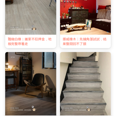
雅緻白橡｜搬家不扣押金，地
挪威橡木｜先鋪角落試試，結
板完整帶著走
果整間回不了頭