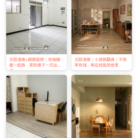
北歐淺橡×甜甜愛戀｜地板牆
北歐淺橡｜小資族翻身｜不用
面一起換，家的樣子一天出來
等有錢，現在就能改造家
了