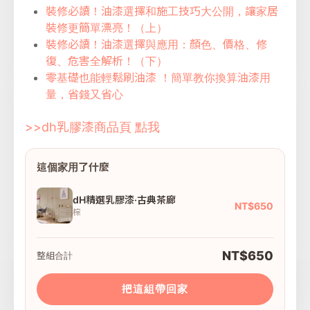
裝修必讀！油漆選擇和施工技巧大公開，讓家居
裝修更簡單漂亮！（上）
裝修必讀！油漆選擇與應用：顏色、價格、修
復、危害全解析！（下）
零基礎也能輕鬆刷油漆 ！簡單教你換算油漆用
量，省錢又省心
>>dh乳膠漆商品頁 點我
這個家用了什麼
dH精選乳膠漆·古典茶廊
NT$650
棕
NT$650
整組合計
把這組帶回家