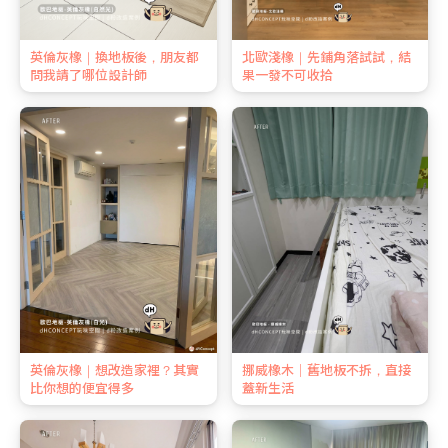
英倫灰橡｜換地板後，朋友都
北歐淺橡｜先鋪角落試試，結
問我請了哪位設計師
果一發不可收拾
英倫灰橡｜想改造家裡？其實
挪威橡木｜舊地板不拆，直接
比你想的便宜得多
蓋新生活