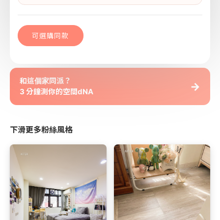
可選購同款
和這個家同派？
→
3 分鐘測你的空間dNA
下滑更多粉絲風格