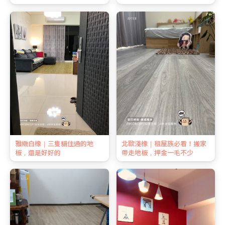
雅緻白橡｜三隻貓住過的地
北歐淺橡｜租屋族必看！搬家
板，還是好好的
帶走地板，押金一毛不少