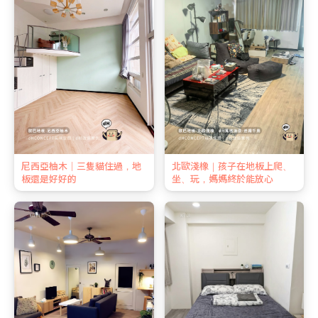
尼西亞柚木｜三隻貓住過，地
北歐淺橡｜孩子在地板上爬、
板還是好好的
坐、玩，媽媽終於能放心