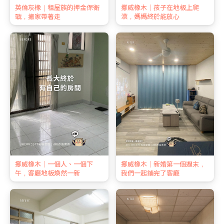
英倫灰橡｜租屋族的押金保衛
挪威橡木｜孩子在地板上爬
戰，搬家帶著走
滾，媽媽終於能放心
挪威橡木｜一個人、一個下
挪威橡木｜新婚第一個週末，
午，客廳地板煥然一新
我們一起鋪完了客廳