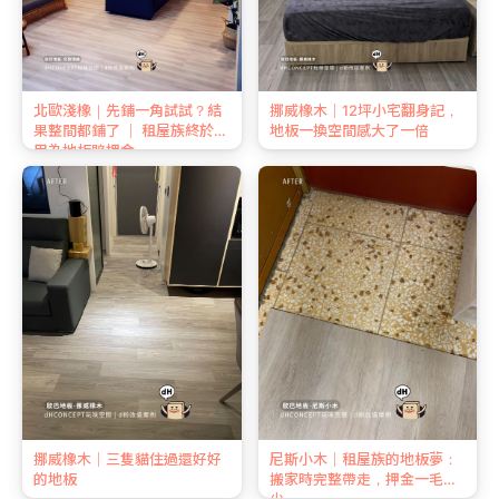
北歐淺橡｜先鋪一角試試？結
挪威橡木｜12坪小宅翻身記，
果整間都鋪了 ｜ 租屋族終於不
地板一換空間感大了一倍
用為地板賠押金
挪威橡木｜三隻貓住過還好好
尼斯小木｜租屋族的地板夢：
的地板
搬家時完整帶走，押金一毛不
少