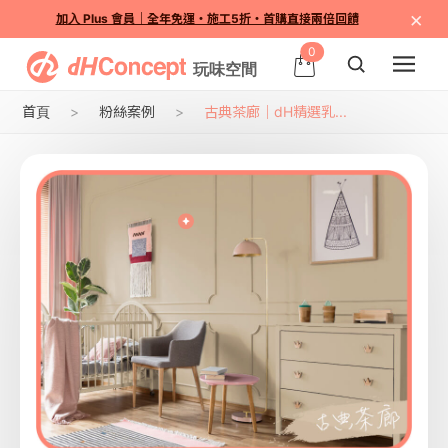
×
加入 Plus 會員｜全年免運・施工5折・首購直接兩倍回饋
0
首頁
粉絲案例
古典茶廊｜dH精選乳...