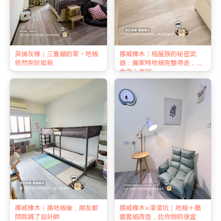
英倫灰橡｜三隻貓的家，地板
挪威橡木｜租屋族的秘密武
依然完好如新
器：搬家時地板完整帶走，押
金安心拿回
挪威橡木｜換地板後，朋友都
挪威橡木×濛濛坑｜地板＋牆
問我請了設計師
面套組改造，比你想的便宜