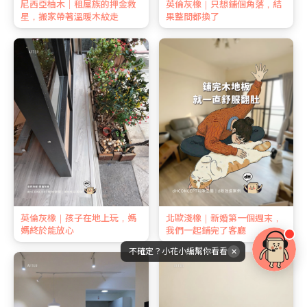
尼西亞柚木｜租屋族的押金救
英倫灰橡｜只想鋪個角落，結
星，搬家帶著溫暖木紋走
果整間都換了
英倫灰橡｜孩子在地上玩，媽
北歐淺橡｜新婚第一個週末，
媽終於能放心
我們一起鋪完了客廳
不確定？小花小編幫你看看
✕