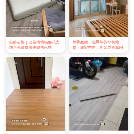
英倫灰橡｜以為換地板要花大
尊爵原橡｜租屋族的地板救
錢？預算有限也能自己來
星：搬家帶走，押金完全拿回