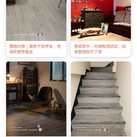
雅緻白橡｜搬家不扣押金，地
挪威橡木｜先鋪角落試試，結
板完整帶著走
果整間回不了頭