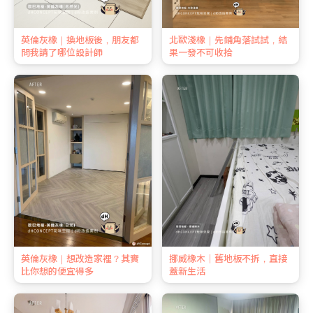
英倫灰橡｜換地板後，朋友都
北歐淺橡｜先鋪角落試試，結
問我請了哪位設計師
果一發不可收拾
英倫灰橡｜想改造家裡？其實
挪威橡木｜舊地板不拆，直接
比你想的便宜得多
蓋新生活