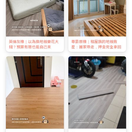
英倫灰橡｜以為換地板要花大
尊爵原橡｜租屋族的地板救
錢？預算有限也能自己來
星：搬家帶走，押金完全拿回