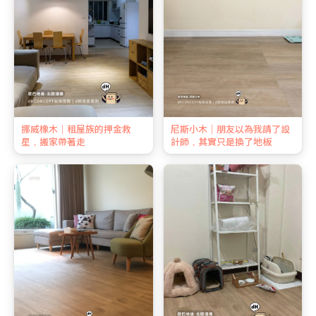
挪威橡木｜租屋族的押金救
尼斯小木｜朋友以為我請了設
星，搬家帶著走
計師，其實只是換了地板