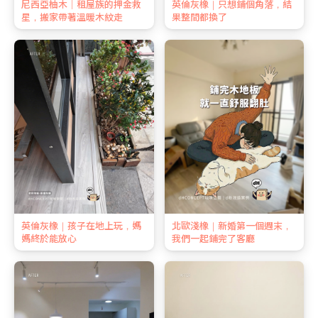
尼西亞柚木｜租屋族的押金救
英倫灰橡｜只想鋪個角落，結
星，搬家帶著溫暖木紋走
果整間都換了
英倫灰橡｜孩子在地上玩，媽
北歐淺橡｜新婚第一個週末，
媽終於能放心
我們一起鋪完了客廳