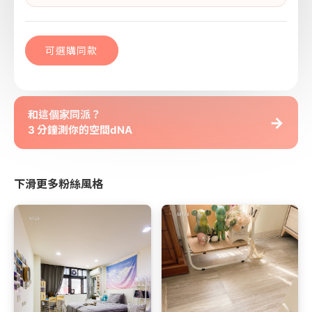
可選購同款
和這個家同派？
→
3 分鐘測你的空間dNA
下滑更多粉絲風格