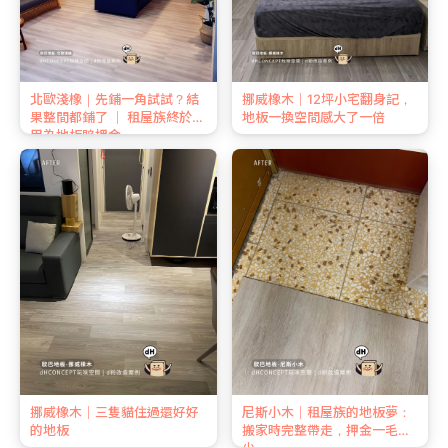
北歐淺橡｜先鋪一角試試？結
挪威橡木｜12坪小宅翻身記，
果整間都鋪了 ｜ 租屋族終於不
地板一換空間感大了一倍
用為地板賠押金
挪威橡木｜三隻貓住過還好好
尼斯小木｜租屋族的地板夢：
的地板
搬家時完整帶走，押金一毛不
少