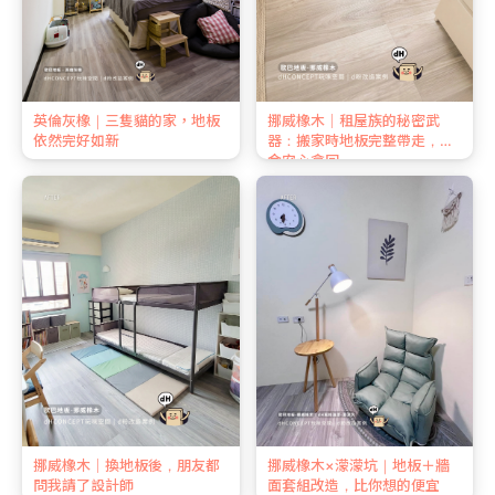
英倫灰橡｜三隻貓的家，地板
挪威橡木｜租屋族的秘密武
依然完好如新
器：搬家時地板完整帶走，押
金安心拿回
挪威橡木｜換地板後，朋友都
挪威橡木×濛濛坑｜地板＋牆
問我請了設計師
面套組改造，比你想的便宜