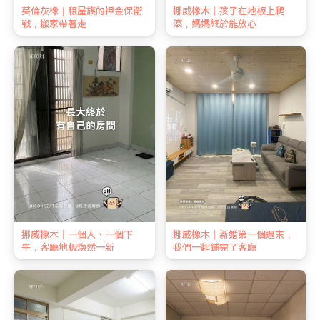
英倫灰橡｜租屋族的押金保衛
挪威橡木｜孩子在地板上爬
戰，搬家帶著走
滾，媽媽終於能放心
挪威橡木｜一個人、一個下
挪威橡木｜新婚第一個週末，
午，客廳地板煥然一新
我們一起鋪完了客廳