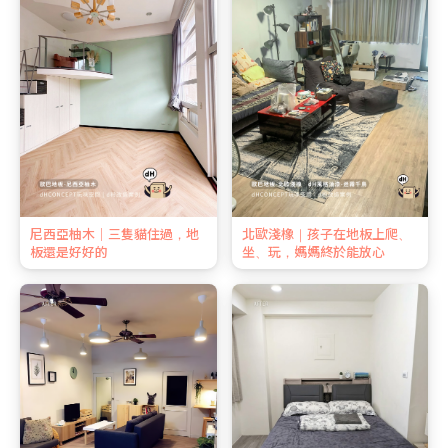
尼西亞柚木｜三隻貓住過，地
北歐淺橡｜孩子在地板上爬、
板還是好好的
坐、玩，媽媽終於能放心