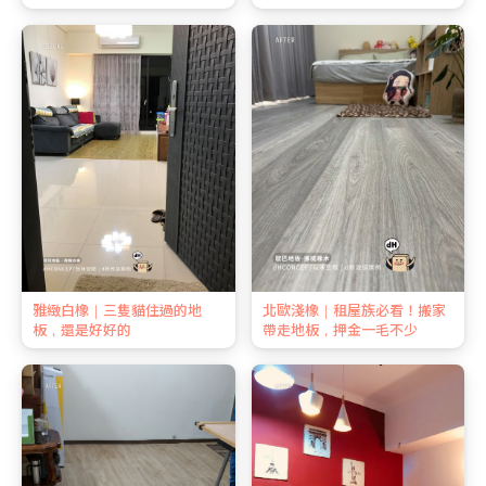
雅緻白橡｜三隻貓住過的地
北歐淺橡｜租屋族必看！搬家
板，還是好好的
帶走地板，押金一毛不少