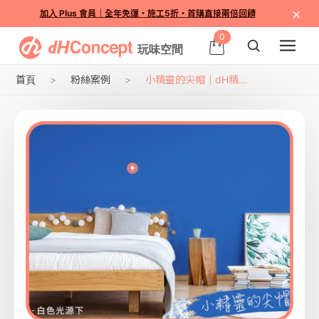
×
加入 Plus 會員｜全年免運・施工5折・首購直接兩倍回饋
0
首頁
粉絲案例
小精靈的尖帽｜dH精...