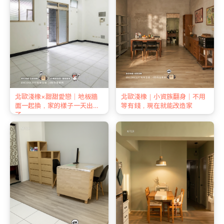
北歐淺橡×甜甜愛戀｜地板牆
北歐淺橡｜小資族翻身｜不用
面一起換，家的樣子一天出來
等有錢，現在就能改造家
了