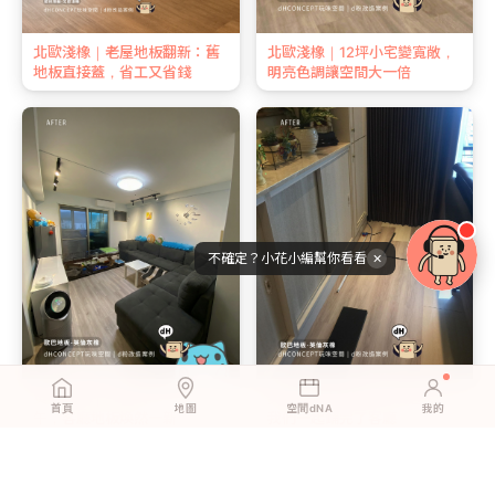
北歐淺橡｜老屋地板翻新：舊
北歐淺橡｜12坪小宅變寬敞，
地板直接蓋，省工又省錢
明亮色調讓空間大一倍
不確定？小花小編幫你看看
✕
英倫灰橡｜一個人、一個下
英倫灰橡 | 新婚第一個週末，
首頁
地圖
空間dNA
我的
午，客廳地板煥然一新
我們一起鋪完了客廳