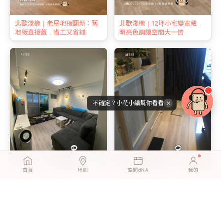
北歐淺橡｜老屋地板翻新：舊
北歐淺橡｜12坪小宅變寬敞，
地板直接蓋，省工又省錢
明亮色調讓空間大一倍
不確定？小花小編幫你看看
✕
首頁
地圖
空間dNA
我的
英倫灰橡｜一個人、一個下
英倫灰橡 | 新婚第一個週末，
午，客廳地板煥然一新
我們一起鋪完了客廳