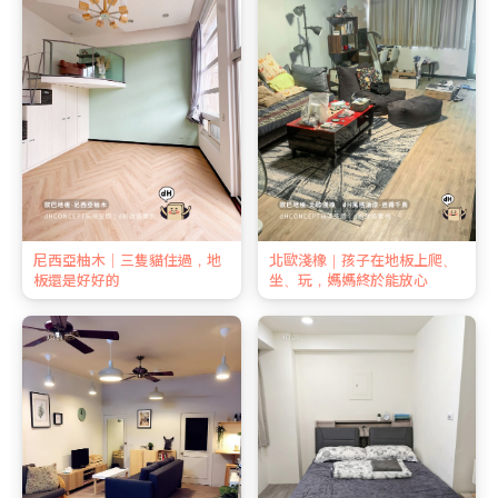
尼西亞柚木｜三隻貓住過，地
北歐淺橡｜孩子在地板上爬、
板還是好好的
坐、玩，媽媽終於能放心