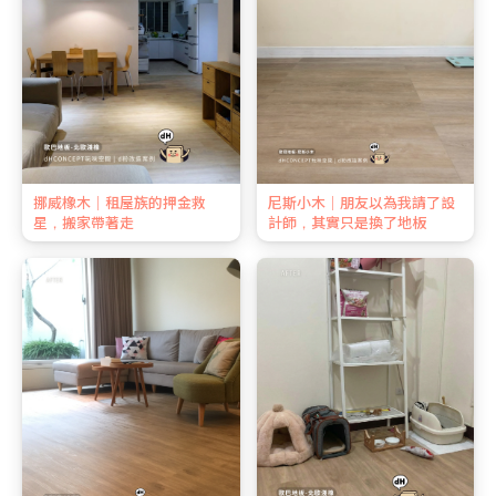
挪威橡木｜租屋族的押金救
尼斯小木｜朋友以為我請了設
星，搬家帶著走
計師，其實只是換了地板