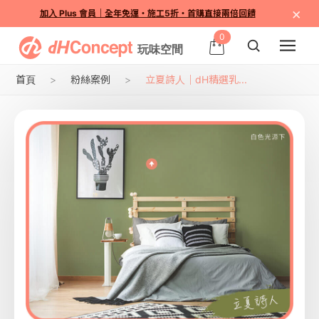
×
加入 Plus 會員｜全年免運・施工5折・首購直接兩倍回饋
0
首頁
粉絲案例
立夏詩人｜dH精選乳...