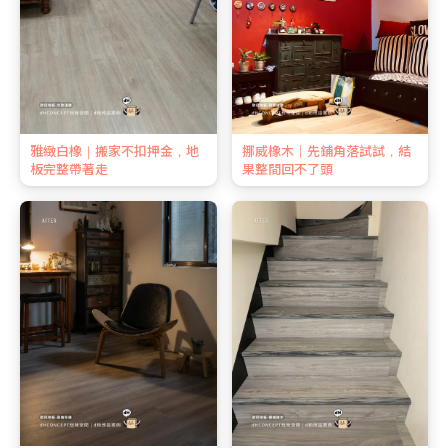
雅緻白橡｜搬家不扣押金，地
挪威橡木｜先鋪角落試試，結
板完整帶著走
果整間回不了頭