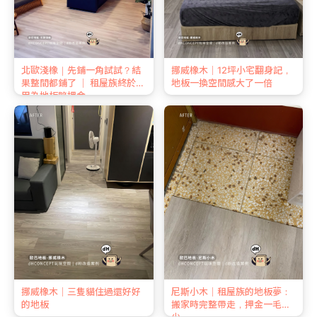
北歐淺橡｜先鋪一角試試？結
挪威橡木｜12坪小宅翻身記，
果整間都鋪了 ｜ 租屋族終於不
地板一換空間感大了一倍
用為地板賠押金
挪威橡木｜三隻貓住過還好好
尼斯小木｜租屋族的地板夢：
的地板
搬家時完整帶走，押金一毛不
少