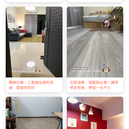
雅緻白橡｜三隻貓住過的地
北歐淺橡｜租屋族必看！搬家
板，還是好好的
帶走地板，押金一毛不少