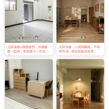
北歐淺橡×甜甜愛戀｜地板牆
北歐淺橡｜小資族翻身｜不用
面一起換，家的樣子一天出來
等有錢，現在就能改造家
了