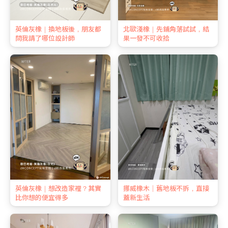
英倫灰橡｜換地板後，朋友都
北歐淺橡｜先鋪角落試試，結
問我請了哪位設計師
果一發不可收拾
英倫灰橡｜想改造家裡？其實
挪威橡木｜舊地板不拆，直接
比你想的便宜得多
蓋新生活