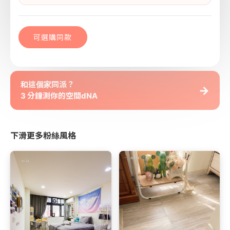
可選購同款
和這個家同派？
→
3 分鐘測你的空間dNA
下滑更多粉絲風格