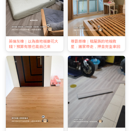
英倫灰橡｜以為換地板要花大
尊爵原橡｜租屋族的地板救
錢？預算有限也能自己來
星：搬家帶走，押金完全拿回