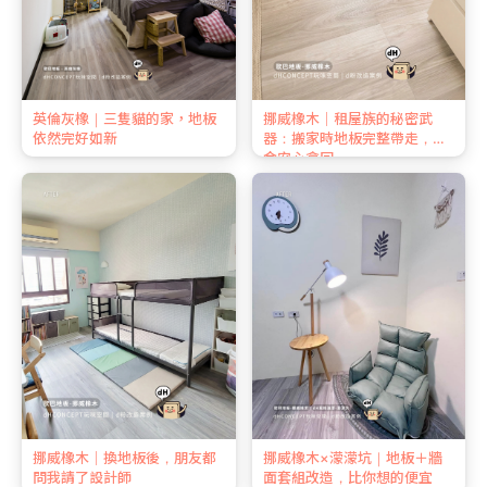
英倫灰橡｜三隻貓的家，地板
挪威橡木｜租屋族的秘密武
依然完好如新
器：搬家時地板完整帶走，押
金安心拿回
挪威橡木｜換地板後，朋友都
挪威橡木×濛濛坑｜地板＋牆
問我請了設計師
面套組改造，比你想的便宜