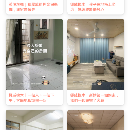
英倫灰橡｜租屋族的押金保衛
挪威橡木｜孩子在地板上爬
戰，搬家帶著走
滾，媽媽終於能放心
挪威橡木｜一個人、一個下
挪威橡木｜新婚第一個週末，
午，客廳地板煥然一新
我們一起鋪完了客廳