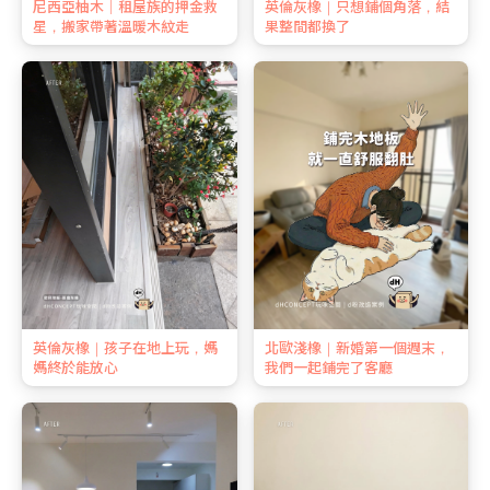
尼西亞柚木｜租屋族的押金救
英倫灰橡｜只想鋪個角落，結
星，搬家帶著溫暖木紋走
果整間都換了
英倫灰橡｜孩子在地上玩，媽
北歐淺橡｜新婚第一個週末，
媽終於能放心
我們一起鋪完了客廳