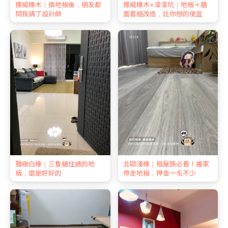
挪威橡木｜換地板後，朋友都
挪威橡木×濛濛坑｜地板＋牆
問我請了設計師
面套組改造，比你想的便宜
雅緻白橡｜三隻貓住過的地
北歐淺橡｜租屋族必看！搬家
板，還是好好的
帶走地板，押金一毛不少