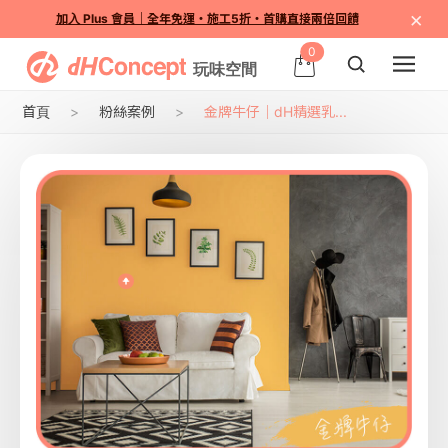
×
加入 Plus 會員｜全年免運・施工5折・首購直接兩倍回饋
0
首頁
粉絲案例
金牌牛仔｜dH精選乳...