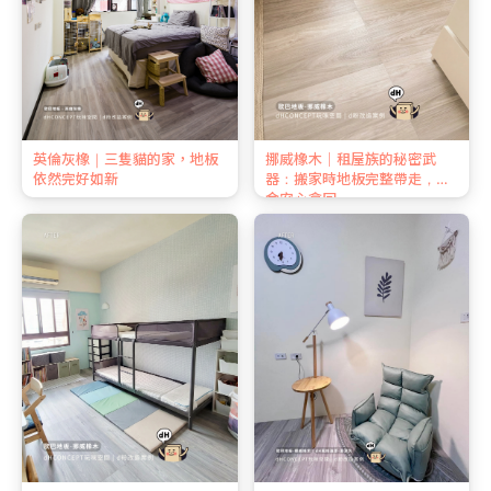
英倫灰橡｜三隻貓的家，地板
挪威橡木｜租屋族的秘密武
依然完好如新
器：搬家時地板完整帶走，押
金安心拿回