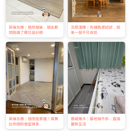
英倫灰橡｜換地板後，朋友都
北歐淺橡｜先鋪角落試試，結
問我請了哪位設計師
果一發不可收拾
英倫灰橡｜想改造家裡？其實
挪威橡木｜舊地板不拆，直接
比你想的便宜得多
蓋新生活