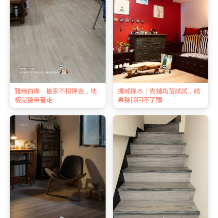
雅緻白橡｜搬家不扣押金，地
挪威橡木｜先鋪角落試試，結
板完整帶著走
果整間回不了頭