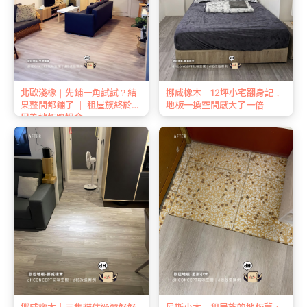
北歐淺橡｜先鋪一角試試？結
挪威橡木｜12坪小宅翻身記，
果整間都鋪了 ｜ 租屋族終於不
地板一換空間感大了一倍
用為地板賠押金
挪威橡木｜三隻貓住過還好好
尼斯小木｜租屋族的地板夢：