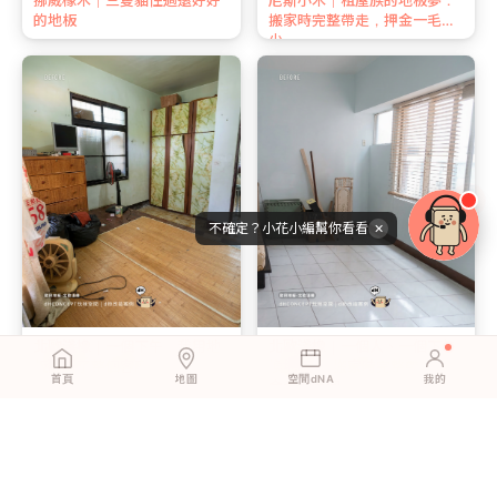
的地板
搬家時完整帶走，押金一毛不
少
不確定？小花小編幫你看看
✕
北歐淺橡｜一個下午，我用地
北歐淺橡｜一個人、一個下午
板翻新了整個客廳
換地板 ｜ 搬家時完整帶走、押
首頁
地圖
空間dNA
我的
金全額拿回