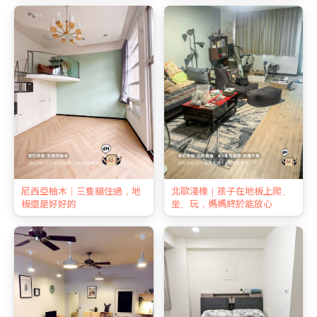
尼西亞柚木｜三隻貓住過，地
北歐淺橡｜孩子在地板上爬、
板還是好好的
坐、玩，媽媽終於能放心