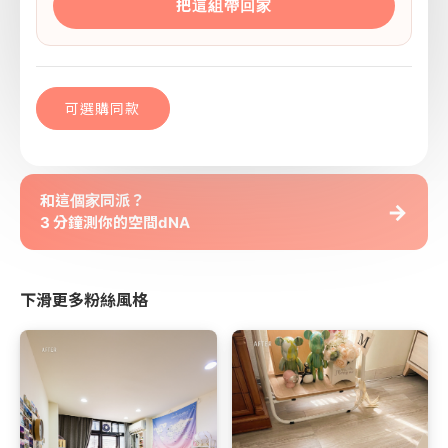
把這組帶回家
可選購同款
和這個家同派？
→
3 分鐘測你的空間dNA
下滑更多粉絲風格