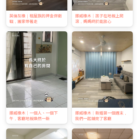
英倫灰橡｜租屋族的押金保衛
挪威橡木｜孩子在地板上爬
戰，搬家帶著走
滾，媽媽終於能放心
挪威橡木｜一個人、一個下
挪威橡木｜新婚第一個週末，
午，客廳地板煥然一新
我們一起鋪完了客廳