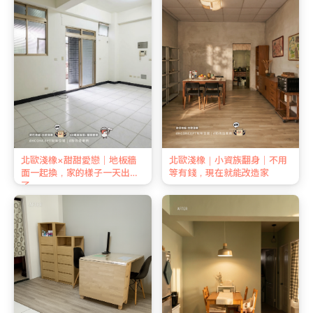
北歐淺橡×甜甜愛戀｜地板牆
北歐淺橡｜小資族翻身｜不用
面一起換，家的樣子一天出來
等有錢，現在就能改造家
了