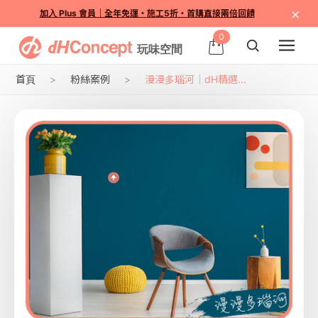
×
加入 Plus 會員｜全年免運・施工5折・首購直接兩倍回饋
0
首頁
粉絲案例
漫漫多瑙河｜dH精選...