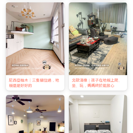
尼西亞柚木｜三隻貓住過，地
北歐淺橡｜孩子在地板上爬、
板還是好好的
坐、玩，媽媽終於能放心