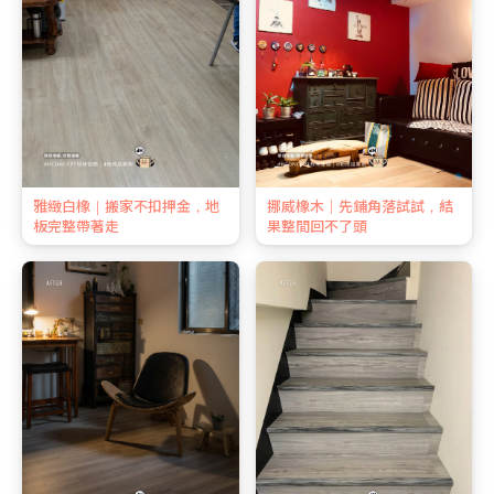
雅緻白橡｜搬家不扣押金，地
挪威橡木｜先鋪角落試試，結
板完整帶著走
果整間回不了頭