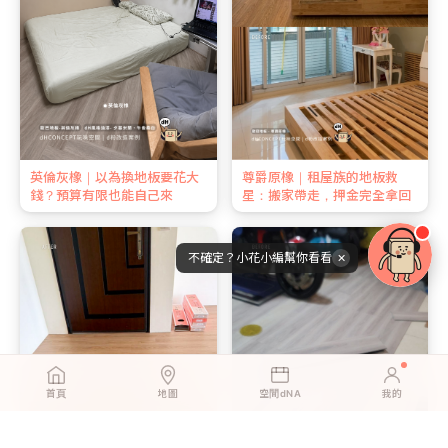
英倫灰橡｜以為換地板要花大
尊爵原橡｜租屋族的地板救
錢？預算有限也能自己來
星：搬家帶走，押金完全拿回
不確定？小花小編幫你看看
✕
首頁
地圖
空間dNA
我的