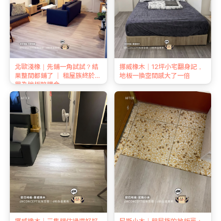
北歐淺橡｜先鋪一角試試？結
挪威橡木｜12坪小宅翻身記，
果整間都鋪了 ｜ 租屋族終於不
地板一換空間感大了一倍
用為地板賠押金
挪威橡木｜三隻貓住過還好好
尼斯小木｜租屋族的地板夢：