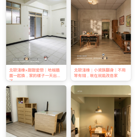
北歐淺橡×甜甜愛戀｜地板牆
北歐淺橡｜小資族翻身｜不用
面一起換，家的樣子一天出來
等有錢，現在就能改造家
了