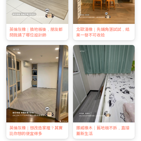
英倫灰橡｜換地板後，朋友都
北歐淺橡｜先鋪角落試試，結
問我請了哪位設計師
果一發不可收拾
英倫灰橡｜想改造家裡？其實
挪威橡木｜舊地板不拆，直接
比你想的便宜得多
蓋新生活