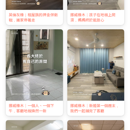
英倫灰橡｜租屋族的押金保衛
挪威橡木｜孩子在地板上爬
戰，搬家帶著走
滾，媽媽終於能放心
挪威橡木｜一個人、一個下
挪威橡木｜新婚第一個週末，
午，客廳地板煥然一新
我們一起鋪完了客廳