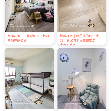
英倫灰橡｜三隻貓的家，地板
挪威橡木｜租屋族的秘密武
依然完好如新
器：搬家時地板完整帶走，押
金安心拿回