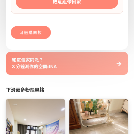
把這組帶回家
可選購同款
和這個家同派？
→
3 分鐘測你的空間dNA
下滑更多粉絲風格