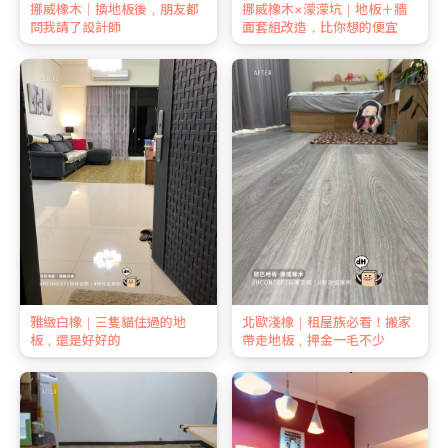
挪威橡木｜換地板後，朋友都
挪威橡木×濛濛坑｜地板＋牆
問我請了設計師
面套組改造，比你想的便宜
雅緻白橡｜三隻貓住過的地
北歐淺橡｜租屋族必看！搬家
板，還是好好的
帶走地板，押金一毛不少