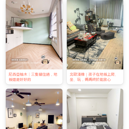
尼西亞柚木｜三隻貓住過，地
北歐淺橡｜孩子在地板上爬、
板還是好好的
坐、玩，媽媽終於能放心