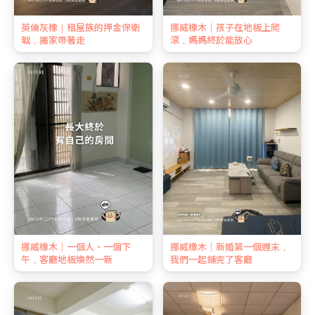
英倫灰橡｜租屋族的押金保衛
挪威橡木｜孩子在地板上爬
戰，搬家帶著走
滾，媽媽終於能放心
挪威橡木｜一個人、一個下
挪威橡木｜新婚第一個週末，
午，客廳地板煥然一新
我們一起鋪完了客廳