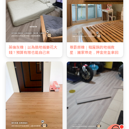
英倫灰橡｜以為換地板要花大
尊爵原橡｜租屋族的地板救
錢？預算有限也能自己來
星：搬家帶走，押金完全拿回