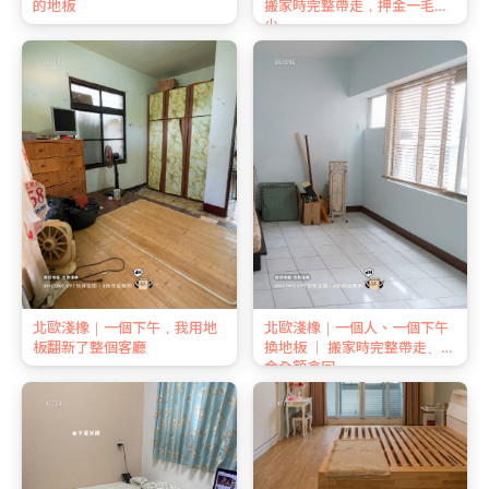
的地板
搬家時完整帶走，押金一毛不
少
北歐淺橡｜一個下午，我用地
北歐淺橡｜一個人、一個下午
板翻新了整個客廳
換地板 ｜ 搬家時完整帶走、押
金全額拿回