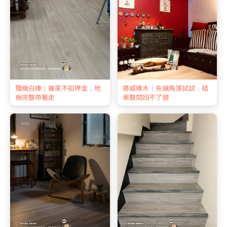
雅緻白橡｜搬家不扣押金，地
挪威橡木｜先鋪角落試試，結
板完整帶著走
果整間回不了頭