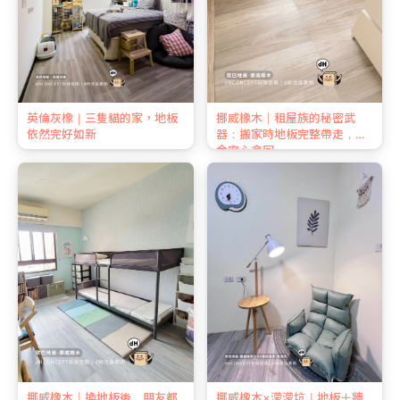
英倫灰橡｜三隻貓的家，地板
挪威橡木｜租屋族的秘密武
依然完好如新
器：搬家時地板完整帶走，押
金安心拿回
挪威橡木｜換地板後，朋友都
挪威橡木×濛濛坑｜地板＋牆