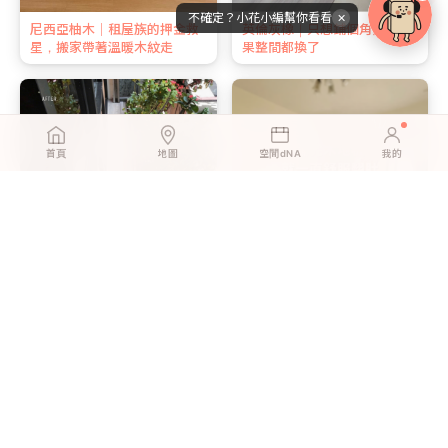
不確定？小花小編幫你看看
✕
尼西亞柚木｜租屋族的押金救
英倫灰橡｜只想鋪個角落，結
星，搬家帶著溫暖木紋走
果整間都換了
首頁
地圖
空間dNA
我的
英倫灰橡｜孩子在地上玩，媽
北歐淺橡｜新婚第一個週末，
媽終於能放心
我們一起鋪完了客廳