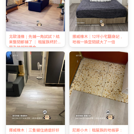
北歐淺橡｜先鋪一角試試？結
挪威橡木｜12坪小宅翻身記，
果整間都鋪了 ｜ 租屋族終於不
地板一換空間感大了一倍
用為地板賠押金
挪威橡木｜三隻貓住過還好好
尼斯小木｜租屋族的地板夢：