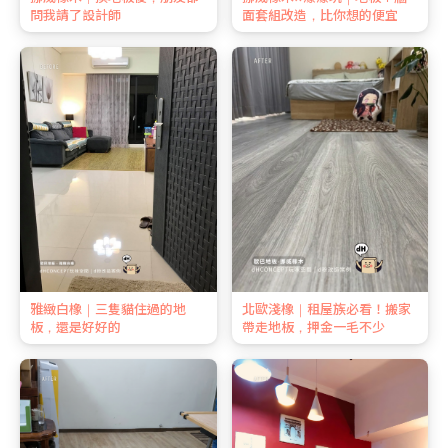
問我請了設計師
面套組改造，比你想的便宜
雅緻白橡｜三隻貓住過的地
北歐淺橡｜租屋族必看！搬家
板，還是好好的
帶走地板，押金一毛不少