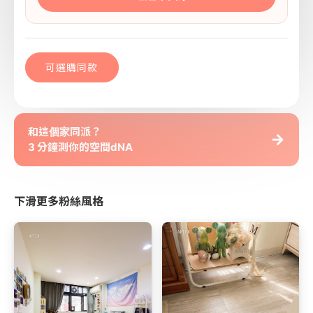
可選購同款
和這個家同派？
→
3 分鐘測你的空間dNA
下滑更多粉絲風格