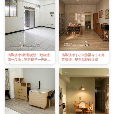
北歐淺橡×甜甜愛戀｜地板牆
北歐淺橡｜小資族翻身｜不用
面一起換，家的樣子一天出來
等有錢，現在就能改造家
了