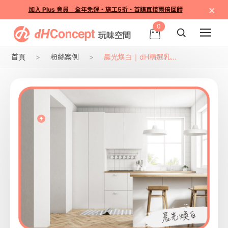
×
加入 Plus 會員｜全年免運・施工5折・首購直接兩倍回饋
0
首頁
粉絲案例
晨光煥白｜dH精選乳...