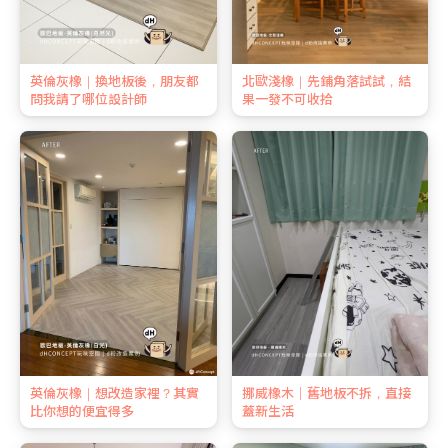
英倫灰橡｜換地板後，朋友都
北歐淺橡｜先鋪角落試試，結
問我請了哪位設計師
果一發不可收拾
英倫灰橡｜想改造家裡？其實
挪威橡木｜舊地板不拆，直接
比你想的便宜得多
蓋新生活