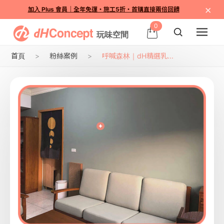
×
加入 Plus 會員｜全年免運・施工5折・首購直接兩倍回饋
0
首頁
粉絲案例
呼喊森林｜dH精選乳...