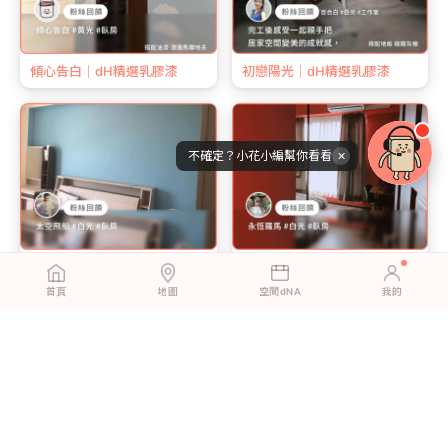
傾心告白｜dH精選乳膠漆
初戀陽光｜dH精選乳膠漆
不確定？小花小編幫你看看
✕
太空飛船｜dH精選乳膠漆
永恆羅馬｜dH精選乳膠漆
首頁
地圖
空間dNA
我的