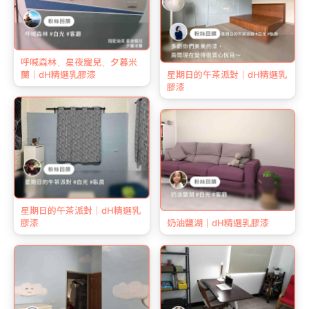
呼喊森林、星夜寵兒、夕暮米
蘭｜dH精選乳膠漆
星期日的午茶派對｜dH精選乳
膠漆
星期日的午茶派對｜dH精選乳
膠漆
奶油鹽湖｜dH精選乳膠漆