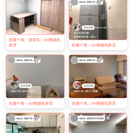
迷霧千鳥、濛濛坑｜dH精選乳
膠漆
迷霧千鳥｜dH精選乳膠漆
迷霧千鳥｜dH精選乳膠漆
迷霧千鳥｜dH精選乳膠漆