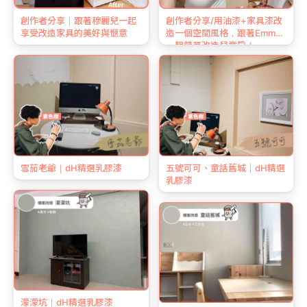
創作者分享｜跟著穆麗兒一起
創作者分享/用油漆+家具漆改
享受改造家具的美好與愜意
造一個空間風格，跟著Emma
一起簡單改造兒童房！
雪茄老爺｜dH精選乳膠漆
五號可可、童話舊城｜dH精選
乳膠漆
濛濛坑｜dH精選乳膠漆