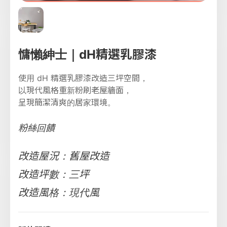
慵懶紳士｜dH精選乳膠漆
使用 dH 精選乳膠漆改造三坪空間，
以現代風格重新粉刷老屋牆面，
呈現簡潔清爽的居家環境。
粉絲回饋
改造屋況：舊屋改造
改造坪數：三坪
改造風格：現代風