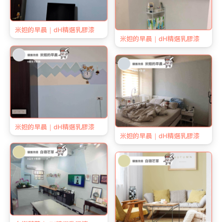
米妲的早晨｜dH精選乳膠漆
米妲的早晨｜dH精選乳膠漆
米妲的早晨｜dH精選乳膠漆
米妲的早晨｜dH精選乳膠漆