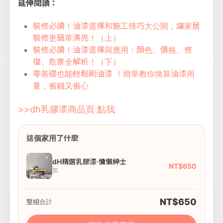
延伸閱讀：
裝修必讀！油漆選擇和施工技巧大公開，讓家居
裝修更簡單漂亮！（上）
裝修必讀！油漆選擇與應用：顏色、價格、修
復、危害全解析！（下）
零基礎也能輕鬆刷油漆 ！簡單教你換算油漆用
量，省錢又省心
>>dh乳膠漆商品頁 點我
這個家用了什麼
dH精選乳膠漆·慵懶紳士
NT$650
灰
NT$650
整組合計