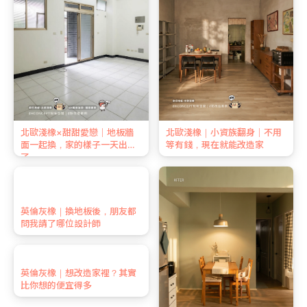
北歐淺橡×甜甜愛戀｜地板牆
北歐淺橡｜小資族翻身｜不用
面一起換，家的樣子一天出來
等有錢，現在就能改造家
了