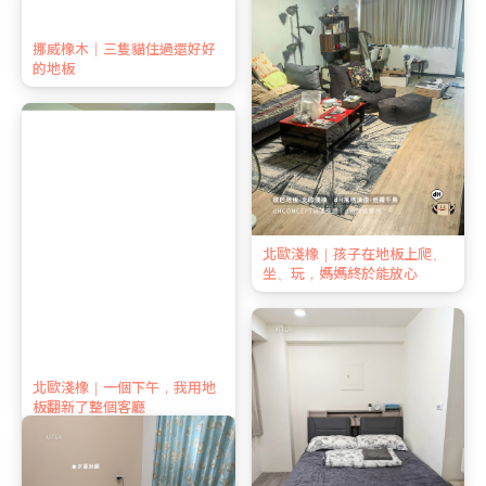
尼西亞柚木｜三隻貓住過，地
北歐淺橡｜孩子在地板上爬、
板還是好好的
坐、玩，媽媽終於能放心