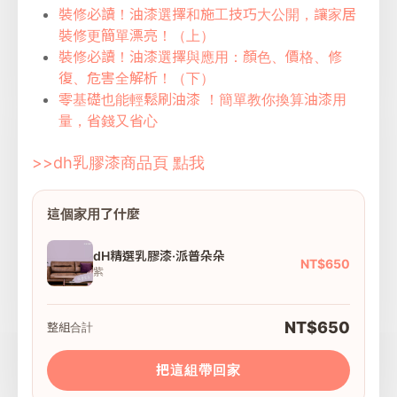
裝修必讀！油漆選擇和施工技巧大公開，讓家居
裝修更簡單漂亮！（上）
裝修必讀！油漆選擇與應用：顏色、價格、修
復、危害全解析！（下）
零基礎也能輕鬆刷油漆 ！簡單教你換算油漆用
量，省錢又省心
>>dh乳膠漆商品頁 點我
這個家用了什麼
dH精選乳膠漆·派普朵朵
NT$650
紫
NT$650
整組合計
把這組帶回家