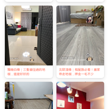
雅緻白橡｜三隻貓住過的地
北歐淺橡｜租屋族必看！搬家
板，還是好好的
帶走地板，押金一毛不少