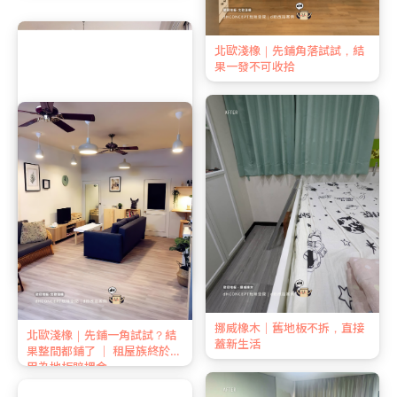
英倫灰橡｜換地板後，朋友都
北歐淺橡｜先鋪角落試試，結
問我請了哪位設計師
果一發不可收拾
英倫灰橡｜想改造家裡？其實
挪威橡木｜舊地板不拆，直接
比你想的便宜得多
蓋新生活