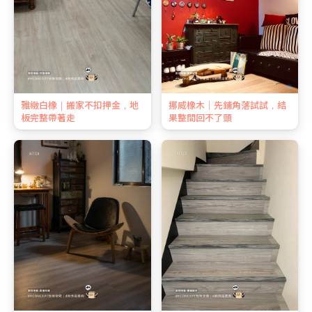
雅緻白橡｜搬家不扣押金，地
挪威橡木｜先鋪角落試試，結
板完整帶著走
果整間回不了頭