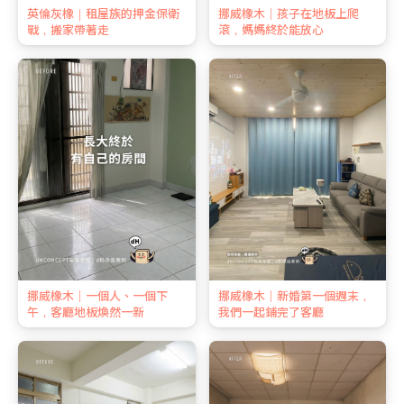
英倫灰橡｜租屋族的押金保衛
挪威橡木｜孩子在地板上爬
戰，搬家帶著走
滾，媽媽終於能放心
挪威橡木｜一個人、一個下
挪威橡木｜新婚第一個週末，
午，客廳地板煥然一新
我們一起鋪完了客廳