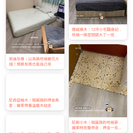
北歐淺橡｜先鋪一角試試？結
挪威橡木｜12坪小宅翻身記，
果整間都鋪了 ｜ 租屋族終於不
地板一換空間感大了一倍
用為地板賠押金
挪威橡木｜三隻貓住過還好好
的地板
尼斯小木｜租屋族的地板夢：
搬家時完整帶走，押金一毛不
少