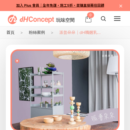
×
加入 Plus 會員｜全年免運・施工5折・首購直接兩倍回饋
0
首頁
粉絲案例
派普朵朵｜dH精選乳...