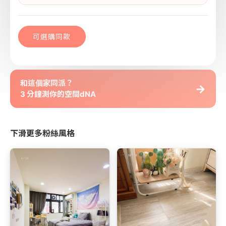
可選購同款
和這個家同派？
→
3 分鐘測你的空間dNA
下滑更多粉絲風格