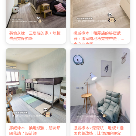
英倫灰橡｜三隻貓的家，地板
挪威橡木｜租屋族的秘密武
依然完好如新
器：搬家時地板完整帶走，押
金安心拿回
挪威橡木｜換地板後，朋友都
挪威橡木×濛濛坑｜地板＋牆
問我請了設計師
面套組改造，比你想的便宜