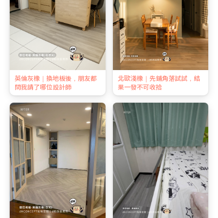
英倫灰橡｜換地板後，朋友都
北歐淺橡｜先鋪角落試試，結
問我請了哪位設計師
果一發不可收拾