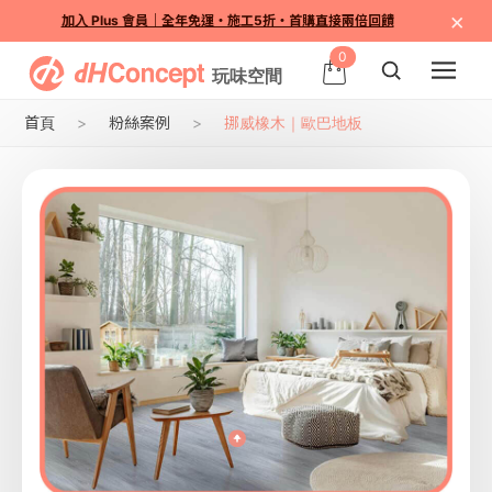
×
加入 Plus 會員｜全年免運・施工5折・首購直接兩倍回饋
0
首頁
粉絲案例
挪威橡木｜歐巴地板