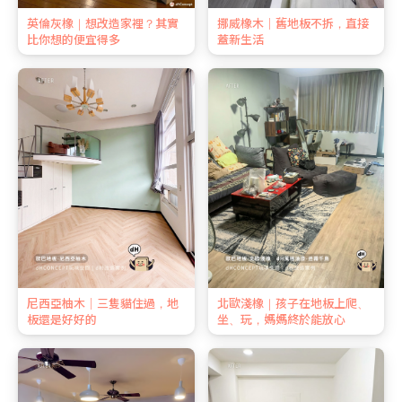
英倫灰橡｜想改造家裡？其實
挪威橡木｜舊地板不拆，直接
比你想的便宜得多
蓋新生活
尼西亞柚木｜三隻貓住過，地
北歐淺橡｜孩子在地板上爬、
板還是好好的
坐、玩，媽媽終於能放心