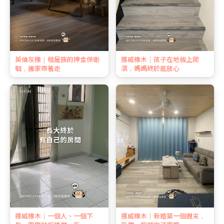
英倫灰橡｜租屋族的押金保衛
挪威橡木｜孩子在地板上爬
戰，搬家帶著走
滾，媽媽終於能放心
挪威橡木｜一個人、一個下
挪威橡木｜新婚第一個週末，