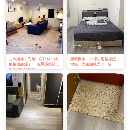
北歐淺橡｜先鋪一角試試？結
挪威橡木｜12坪小宅翻身記，
果整間都鋪了 ｜ 租屋族終於不
地板一換空間感大了一倍
用為地板賠押金