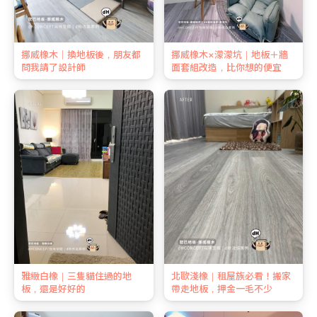
挪威橡木｜換地板後，朋友都
挪威橡木×濛濛坑｜地板＋牆
問我請了設計師
面套組改造，比你想的便宜
雅緻白橡｜三隻貓住過的地
北歐淺橡｜租屋族必看！搬家
板，還是好好的
帶走地板，押金一毛不少