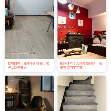
雅緻白橡｜搬家不扣押金，地
挪威橡木｜先鋪角落試試，結
板完整帶著走
果整間回不了頭