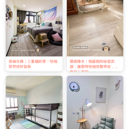
英倫灰橡｜三隻貓的家，地板
挪威橡木｜租屋族的秘密武
依然完好如新
器：搬家時地板完整帶走，押
金安心拿回