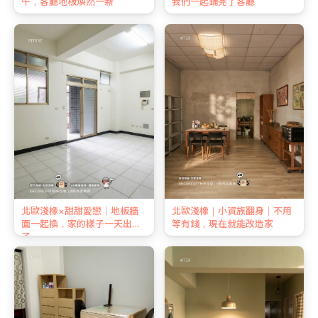
午，客廳地板煥然一新
我們一起鋪完了客廳
北歐淺橡×甜甜愛戀｜地板牆
北歐淺橡｜小資族翻身｜不用
面一起換，家的樣子一天出來
等有錢，現在就能改造家
了