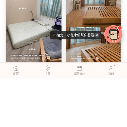
不確定？小花小編幫你看看
✕
英倫灰橡｜以為換地板要花大
尊爵原橡｜租屋族的地板救
首頁
地圖
空間dNA
我的
錢？預算有限也能自己來
星：搬家帶走，押金完全拿回