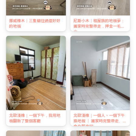
挪威橡木｜三隻貓住過還好好
尼斯小木｜租屋族的地板夢：
的地板
搬家時完整帶走，押金一毛不
少
北歐淺橡｜一個下午，我用地
北歐淺橡｜一個人、一個下午
板翻新了整個客廳
換地板 ｜ 搬家時完整帶走、押
金全額拿回