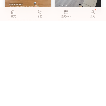
尼西亞柚木｜租屋族的押金救
英倫灰橡｜只想鋪個角落，結
首頁
地圖
空間dNA
我的
星，搬家帶著溫暖木紋走
果整間都換了
英倫灰橡｜孩子在地上玩，媽
北歐淺橡｜新婚第一個週末，
媽終於能放心
我們一起鋪完了客廳