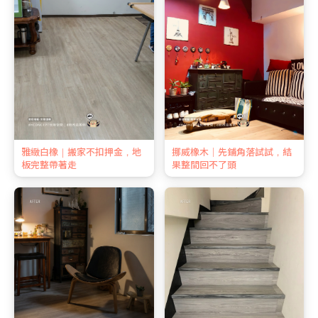
雅緻白橡｜搬家不扣押金，地
挪威橡木｜先鋪角落試試，結
板完整帶著走
果整間回不了頭