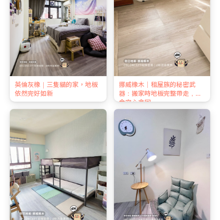
英倫灰橡｜三隻貓的家，地板
挪威橡木｜租屋族的秘密武
依然完好如新
器：搬家時地板完整帶走，押
金安心拿回