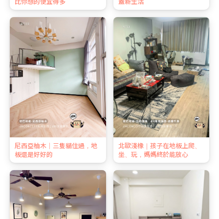
比你想的便宜得多
蓋新生活
尼西亞柚木｜三隻貓住過，地
北歐淺橡｜孩子在地板上爬、
板還是好好的
坐、玩，媽媽終於能放心