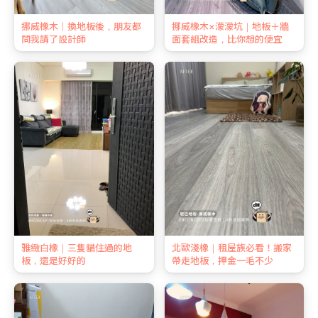
挪威橡木｜換地板後，朋友都
挪威橡木×濛濛坑｜地板＋牆
問我請了設計師
面套組改造，比你想的便宜
雅緻白橡｜三隻貓住過的地
北歐淺橡｜租屋族必看！搬家
板，還是好好的
帶走地板，押金一毛不少