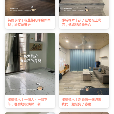
英倫灰橡｜租屋族的押金保衛
挪威橡木｜孩子在地板上爬
戰，搬家帶著走
滾，媽媽終於能放心
挪威橡木｜一個人、一個下
挪威橡木｜新婚第一個週末，
午，客廳地板煥然一新
我們一起鋪完了客廳