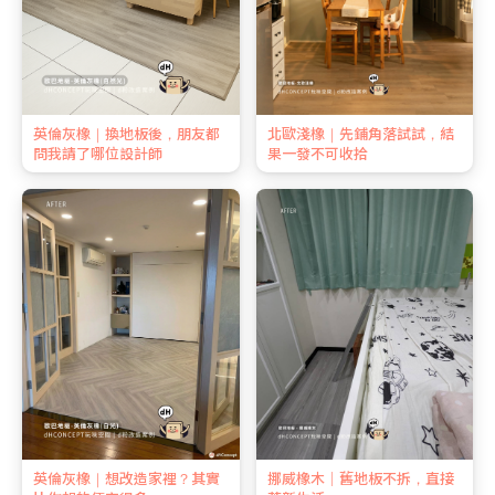
英倫灰橡｜換地板後，朋友都
北歐淺橡｜先鋪角落試試，結
問我請了哪位設計師
果一發不可收拾
英倫灰橡｜想改造家裡？其實
挪威橡木｜舊地板不拆，直接