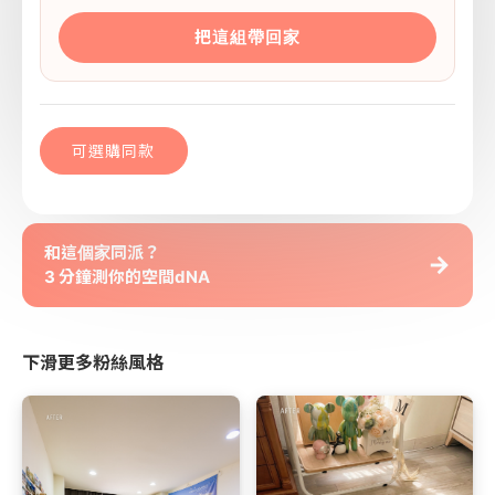
把這組帶回家
可選購同款
和這個家同派？
→
3 分鐘測你的空間dNA
下滑更多粉絲風格