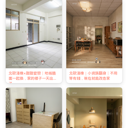
北歐淺橡×甜甜愛戀｜地板牆
北歐淺橡｜小資族翻身｜不用
面一起換，家的樣子一天出來
等有錢，現在就能改造家
了