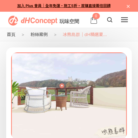
×
加入 Plus 會員｜全年免運・施工5折・首購直接兩倍回饋
0
首頁
粉絲案例
冰熊島群｜dH精選夏...