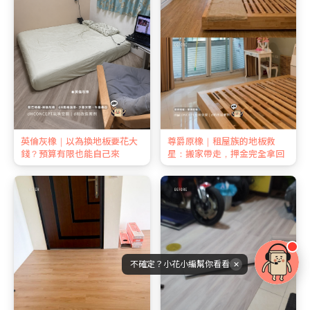
英倫灰橡｜以為換地板要花大
尊爵原橡｜租屋族的地板救
錢？預算有限也能自己來
星：搬家帶走，押金完全拿回
不確定？小花小編幫你看看
✕