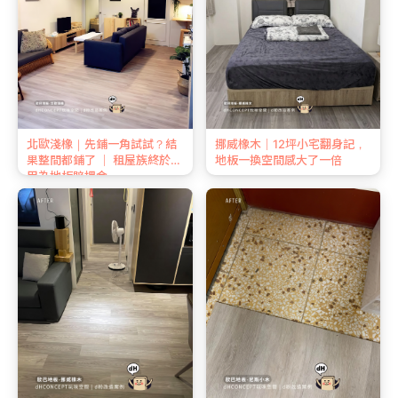
北歐淺橡｜先鋪一角試試？結
挪威橡木｜12坪小宅翻身記，
果整間都鋪了 ｜ 租屋族終於不
地板一換空間感大了一倍
用為地板賠押金