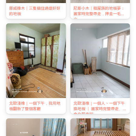
挪威橡木｜三隻貓住過還好好
尼斯小木｜租屋族的地板夢：
的地板
搬家時完整帶走，押金一毛不
少
北歐淺橡｜一個下午，我用地
北歐淺橡｜一個人、一個下午
板翻新了整個客廳
換地板 ｜ 搬家時完整帶走、押
金全額拿回