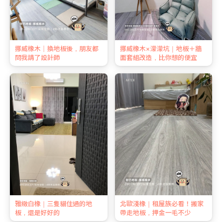
挪威橡木｜換地板後，朋友都
挪威橡木×濛濛坑｜地板＋牆
問我請了設計師
面套組改造，比你想的便宜
雅緻白橡｜三隻貓住過的地
北歐淺橡｜租屋族必看！搬家
板，還是好好的
帶走地板，押金一毛不少