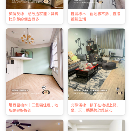
英倫灰橡｜想改造家裡？其實
挪威橡木｜舊地板不拆，直接
比你想的便宜得多
蓋新生活
尼西亞柚木｜三隻貓住過，地
北歐淺橡｜孩子在地板上爬、
板還是好好的
坐、玩，媽媽終於能放心