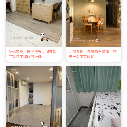
英倫灰橡｜換地板後，朋友都
北歐淺橡｜先鋪角落試試，結
問我請了哪位設計師
果一發不可收拾