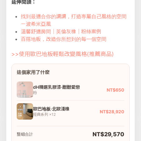
延伸閱讀：
找到最適合你的調調，打造專屬自己風格的空間
－波希米亞風
溫馨舒適房間｜英倫灰橡｜粉絲案例
百搭地板，改造你所想到的每一個空間
>>使用歐巴地板輕鬆改變風格(推薦商品)
這個家用了什麼
dH精選乳膠漆·甜甜愛戀
NT$650
粉
歐巴地板·北歐淺橡
NT$28,920
經典系列 ×12
NT$29,570
整組合計