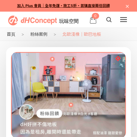
×
加入 Plus 會員｜全年免運・施工5折・首購直接兩倍回饋
0
首頁
粉絲案例
北歐淺橡｜歐巴地板