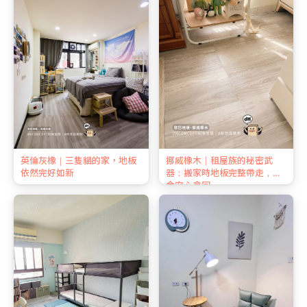
英倫灰橡｜三隻貓的家，地板
挪威橡木｜租屋族的秘密武
依然完好如新
器：搬家時地板完整帶走，押
金安心拿回