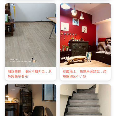
雅緻白橡｜搬家不扣押金，地
挪威橡木｜先鋪角落試試，結
板完整帶著走
果整間回不了頭