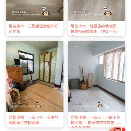
挪威橡木｜三隻貓住過還好好
尼斯小木｜租屋族的地板夢：
的地板
搬家時完整帶走，押金一毛不
少
北歐淺橡｜一個下午，我用地
北歐淺橡｜一個人、一個下午
板翻新了整個客廳
換地板 ｜ 搬家時完整帶走、押
金全額拿回