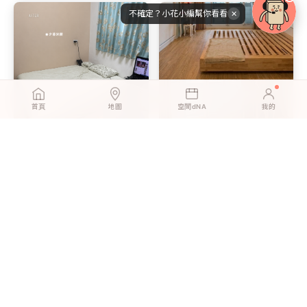
不確定？小花小編幫你看看
✕
首頁
地圖
空間dNA
我的
英倫灰橡｜以為換地板要花大
尊爵原橡｜租屋族的地板救
錢？預算有限也能自己來
星：搬家帶走，押金完全拿回