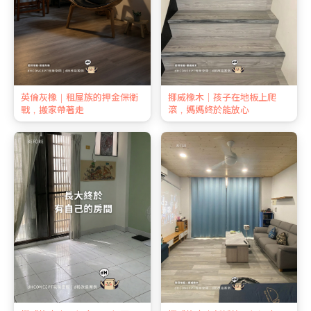
英倫灰橡｜租屋族的押金保衛
挪威橡木｜孩子在地板上爬
戰，搬家帶著走
滾，媽媽終於能放心