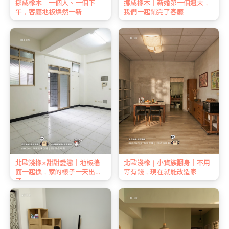
挪威橡木｜一個人、一個下
挪威橡木｜新婚第一個週末，
午，客廳地板煥然一新
我們一起鋪完了客廳
北歐淺橡×甜甜愛戀｜地板牆
北歐淺橡｜小資族翻身｜不用
面一起換，家的樣子一天出來
等有錢，現在就能改造家
了