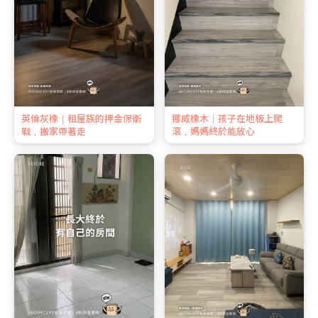
英倫灰橡｜租屋族的押金保衛
挪威橡木｜孩子在地板上爬
戰，搬家帶著走
滾，媽媽終於能放心