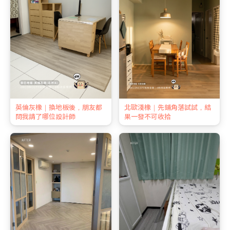
英倫灰橡｜換地板後，朋友都
北歐淺橡｜先鋪角落試試，結
問我請了哪位設計師
果一發不可收拾