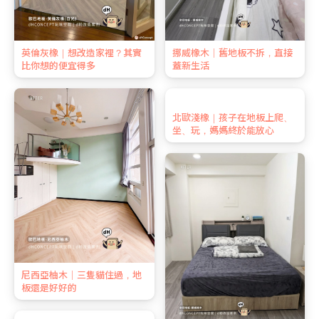
英倫灰橡｜想改造家裡？其實
挪威橡木｜舊地板不拆，直接
比你想的便宜得多
蓋新生活
尼西亞柚木｜三隻貓住過，地
北歐淺橡｜孩子在地板上爬、
板還是好好的
坐、玩，媽媽終於能放心