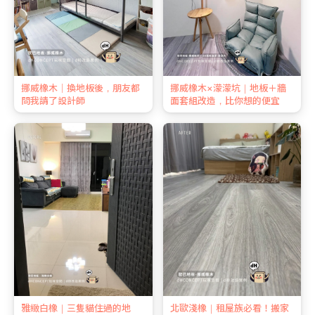
挪威橡木｜換地板後，朋友都
挪威橡木×濛濛坑｜地板＋牆
問我請了設計師
面套組改造，比你想的便宜
雅緻白橡｜三隻貓住過的地
北歐淺橡｜租屋族必看！搬家