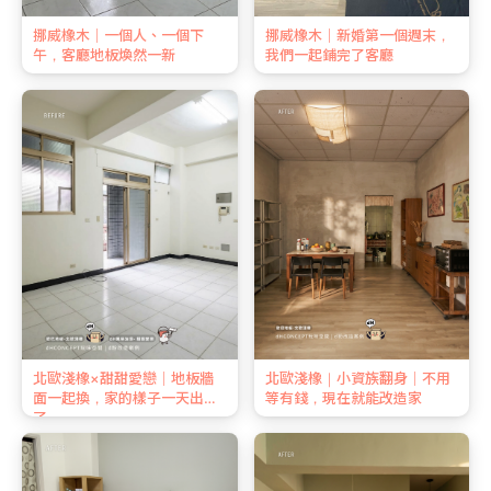
挪威橡木｜一個人、一個下
挪威橡木｜新婚第一個週末，
午，客廳地板煥然一新
我們一起鋪完了客廳
北歐淺橡×甜甜愛戀｜地板牆
北歐淺橡｜小資族翻身｜不用
面一起換，家的樣子一天出來
等有錢，現在就能改造家
了