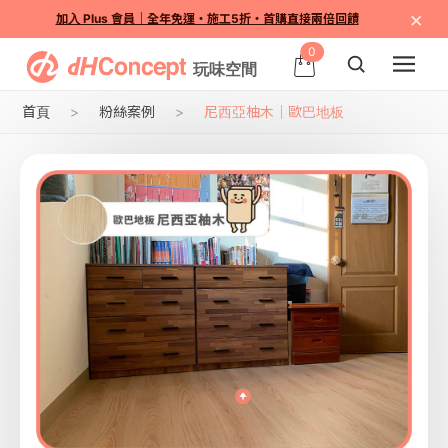
×
加入 Plus 會員｜全年免運・施工5折・首購直接兩倍回饋
0
首頁
粉絲案例
尼西亞柚木｜歐巴地板