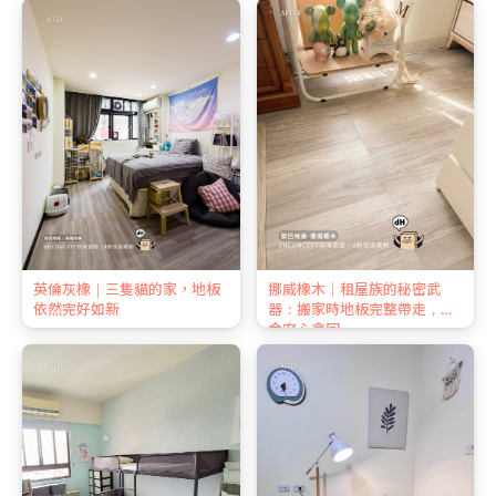
英倫灰橡｜三隻貓的家，地板
挪威橡木｜租屋族的秘密武
依然完好如新
器：搬家時地板完整帶走，押
金安心拿回