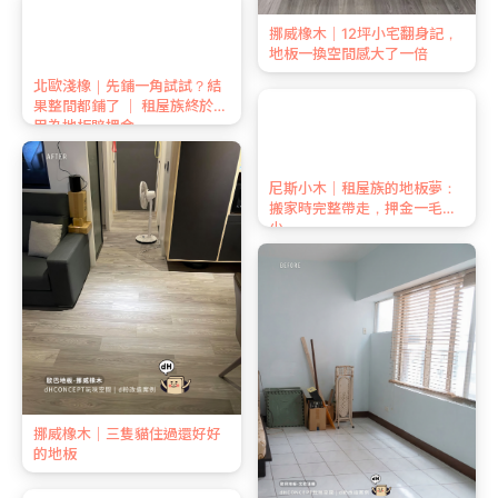
北歐淺橡｜先鋪一角試試？結
挪威橡木｜12坪小宅翻身記，
果整間都鋪了 ｜ 租屋族終於不
地板一換空間感大了一倍
用為地板賠押金