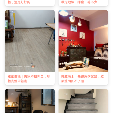
板，還是好好的
帶走地板，押金一毛不少
雅緻白橡｜搬家不扣押金，地
挪威橡木｜先鋪角落試試，結
板完整帶著走
果整間回不了頭