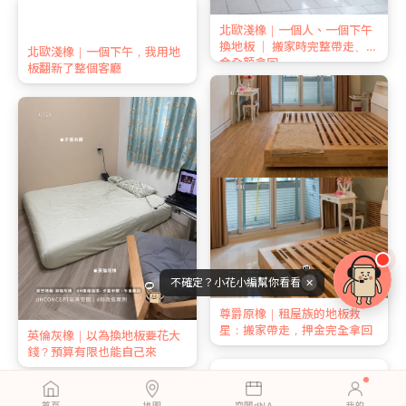
挪威橡木｜三隻貓住過還好好
尼斯小木｜租屋族的地板夢：
的地板
搬家時完整帶走，押金一毛不
少
不確定？小花小編幫你看看
✕
北歐淺橡｜一個下午，我用地
北歐淺橡｜一個人、一個下午
板翻新了整個客廳
換地板 ｜ 搬家時完整帶走、押
首頁
地圖
空間dNA
我的