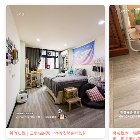
英倫灰橡｜三隻貓的家，地板依然完好如新
挪威橡木｜租
走，押金安心