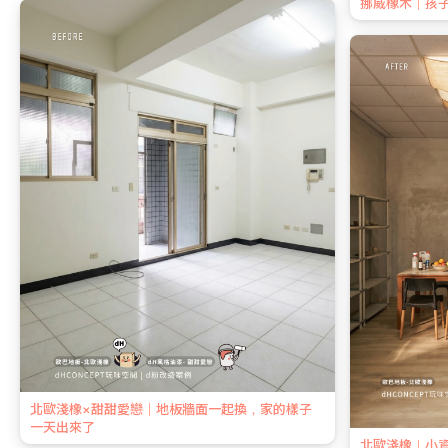
挪威橡木｜孩
北歐淺橡×甜甜愛戀｜地板牆面一起換，家的樣子
一天出來了
北歐淺橡｜小