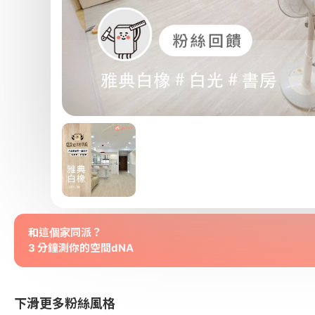
和這個家同派？
3 分鐘測你的空間dNA
下滑更多粉絲風格