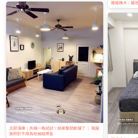
挪威橡木｜舊
北歐淺橡｜先鋪一角試試？結果整間都鋪了 ｜ 租屋
族終於不用為地板賠押金