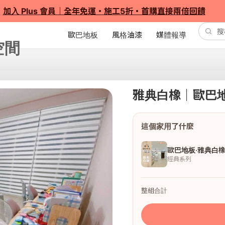
加入 Plus 會員｜全年免運・施工5折・首購直接兩倍回饋
歐巴地板
風格油漆
媒體報導
雅典白橡｜歐巴
這個家用了什麼
歐巴地板·雅典白
經典系列
整組合計