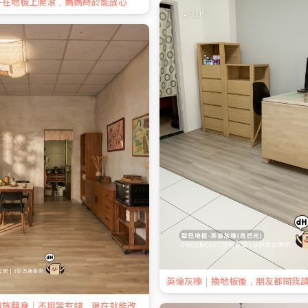
子在地板上爬滾，媽媽終於能放心
英倫灰橡｜換地板後，朋友都問我
資族翻身｜不用等有錢，現在就能改