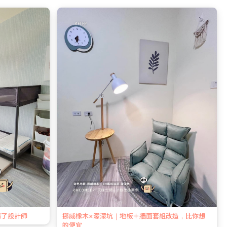
請了設計師
挪威橡木×濛濛坑｜地板＋牆面套組改造，比你想
的便宜