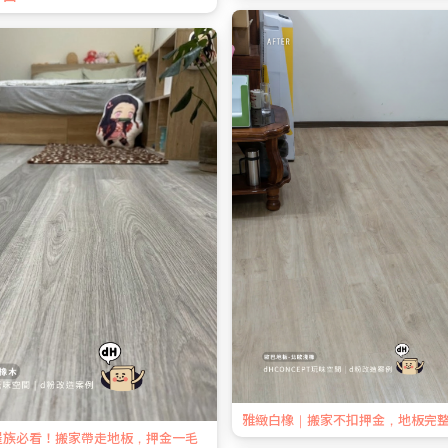
雅緻白橡｜搬家不扣押金，地板完
屋族必看！搬家帶走地板，押金一毛