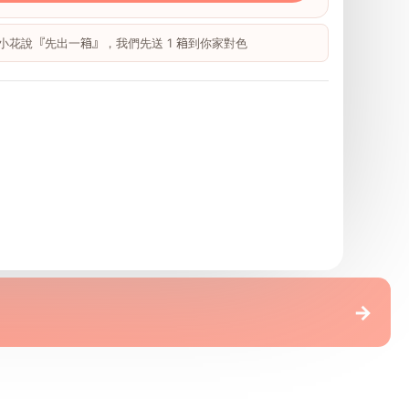
 跟小花說『先出一箱』，我們先送 1 箱到你家對色
地板
→