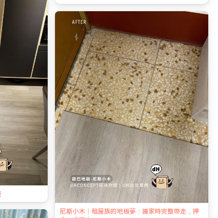
板
尼斯小木｜租屋族的地板夢：搬家時完整帶走，押