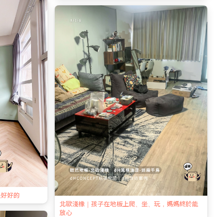
是好好的
北歐淺橡｜孩子在地板上爬、坐、玩，媽媽終於能
放心