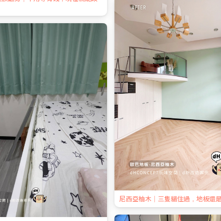
尼西亞柚木｜三隻貓住過，地板還