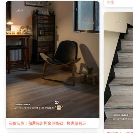
不少
英倫灰橡｜租屋族的押金保衛戰，搬家帶著走