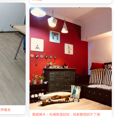
整帶著走
挪威橡木｜先鋪角落試試，結果整間回不了頭