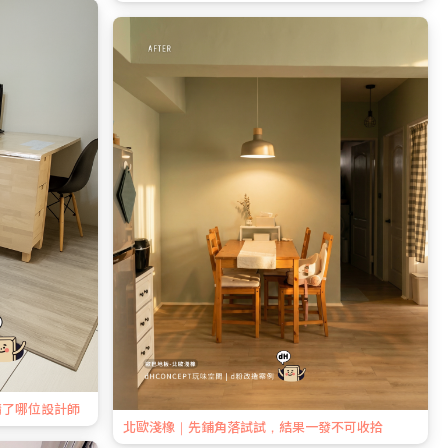
請了哪位設計師
北歐淺橡｜先鋪角落試試，結果一發不可收拾