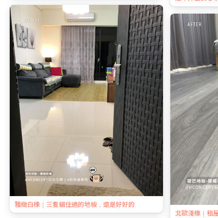
雅緻白橡｜三隻貓住過的地板，還是好好的
北歐淺橡｜租