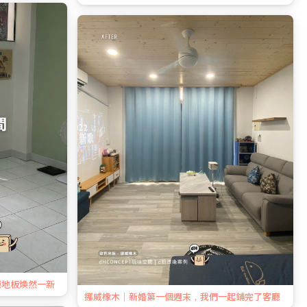
廳地板煥然一新
挪威橡木｜新婚第一個週末，我們一起鋪完了客廳