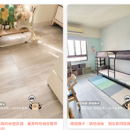
屋族的秘密武器：搬家時地板完整帶
挪威橡木｜換地板後，朋友都問我
拿回