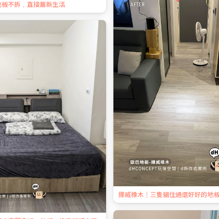
地板不拆，直接蓋新生活
挪威橡木｜三隻貓住過還好好的地