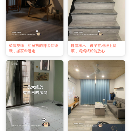
英倫灰橡｜租屋族的押金保衛
挪威橡木｜孩子在地板上爬
戰，搬家帶著走
滾，媽媽終於能放心