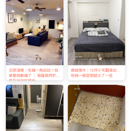
北歐淺橡｜先鋪一角試試？結
挪威橡木｜12坪小宅翻身記，
果整間都鋪了 ｜ 租屋族終於不
地板一換空間感大了一倍
用為地板賠押金