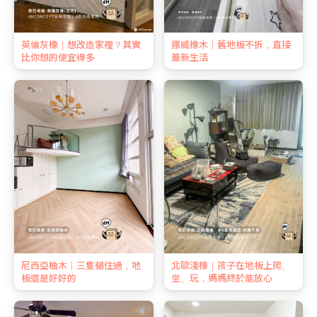
英倫灰橡｜想改造家裡？其實
挪威橡木｜舊地板不拆，直接
比你想的便宜得多
蓋新生活
尼西亞柚木｜三隻貓住過，地
北歐淺橡｜孩子在地板上爬、
板還是好好的
坐、玩，媽媽終於能放心