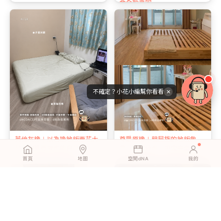
金全額拿回
不確定？小花小編幫你看看
✕
英倫灰橡｜以為換地板要花大
尊爵原橡｜租屋族的地板救
錢？預算有限也能自己來
星：搬家帶走，押金完全拿回
首頁
地圖
空間dNA
我的