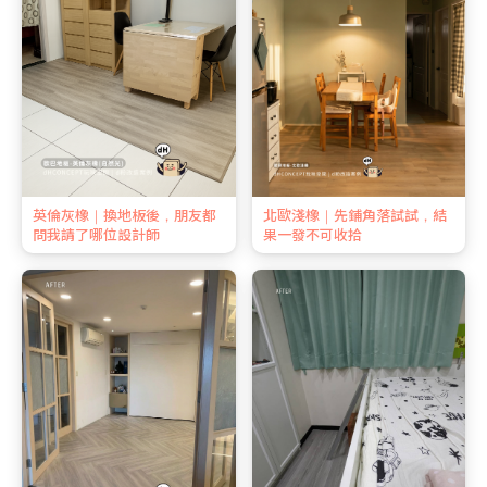
英倫灰橡｜換地板後，朋友都
北歐淺橡｜先鋪角落試試，結
問我請了哪位設計師
果一發不可收拾