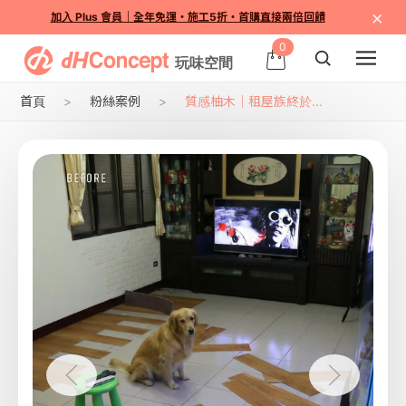
×
加入 Plus 會員｜全年免運・施工5折・首購直接兩倍回饋
0
首頁
粉絲案例
質感柚木｜租屋族終於...