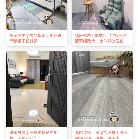
挪威橡木｜換地板後，朋友都
挪威橡木×濛濛坑｜地板＋牆
問我請了設計師
面套組改造，比你想的便宜
雅緻白橡｜三隻貓住過的地
北歐淺橡｜租屋族必看！搬家
板，還是好好的
帶走地板，押金一毛不少