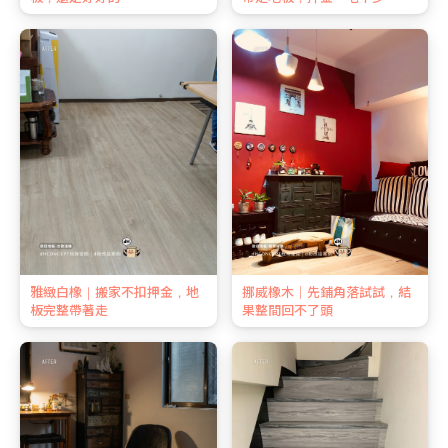
雅緻白橡｜搬家不扣押金，地
挪威橡木｜先鋪角落試試，結
板完整帶著走
果整間回不了頭