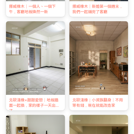
挪威橡木｜一個人、一個下
挪威橡木｜新婚第一個週末，
午，客廳地板煥然一新
我們一起鋪完了客廳
北歐淺橡×甜甜愛戀｜地板牆
北歐淺橡｜小資族翻身｜不用
面一起換，家的樣子一天出來
等有錢，現在就能改造家
了