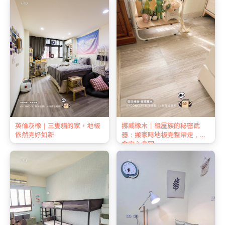
英倫灰橡｜三隻貓的家，地板
挪威橡木｜租屋族的秘密武
依然完好如新
器：搬家時地板完整帶走，押
金安心拿回