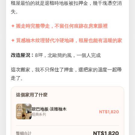
租屋最怕的就是退租時地板被扣押金，幾千塊憑空消
失。
✦ 搬走時完整帶走，不留任何痕跡在房東眼裡
✦ 質感柚木紋理替代冷硬地磚，租屋也能有溫暖的家
改造屋況：
8坪，北歐簡約風，一個人完成
這次搬家，我不只保住了押金，還把家的溫度一起帶
走了。
這個家用了什麼
歐巴地板·淡雅柚木
NT$1,820
經典系列
NT$1,820
整組合計