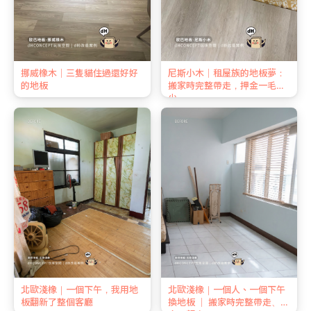
挪威橡木｜三隻貓住過還好好
尼斯小木｜租屋族的地板夢：
的地板
搬家時完整帶走，押金一毛不
少
北歐淺橡｜一個下午，我用地
北歐淺橡｜一個人、一個下午
板翻新了整個客廳
換地板 ｜ 搬家時完整帶走、押