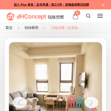
×
加入 Plus 會員｜全年免運・施工5折・首購直接兩倍回饋
0
首頁
粉絲案例
沉穩深橡 | 租屋族...