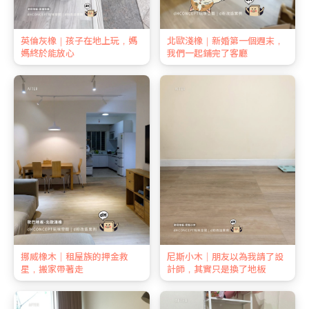
英倫灰橡｜孩子在地上玩，媽
北歐淺橡｜新婚第一個週末，
媽終於能放心
我們一起鋪完了客廳
挪威橡木｜租屋族的押金救
尼斯小木｜朋友以為我請了設
星，搬家帶著走
計師，其實只是換了地板