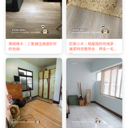
挪威橡木｜三隻貓住過還好好
尼斯小木｜租屋族的地板夢：
的地板
搬家時完整帶走，押金一毛不
少