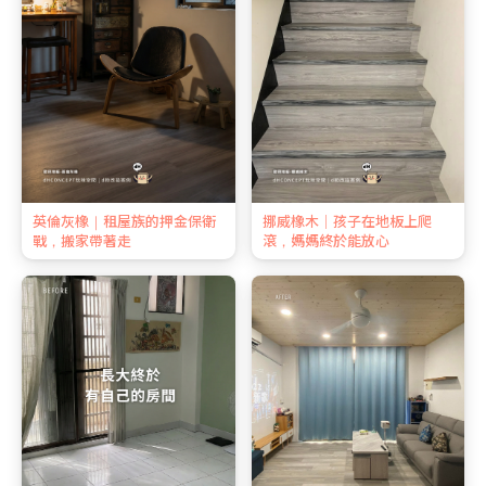
英倫灰橡｜租屋族的押金保衛
挪威橡木｜孩子在地板上爬
戰，搬家帶著走
滾，媽媽終於能放心