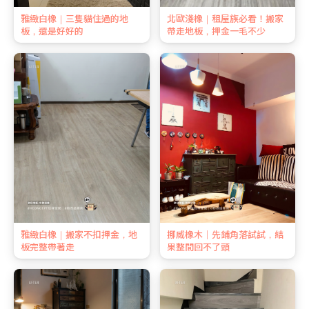
雅緻白橡｜三隻貓住過的地
北歐淺橡｜租屋族必看！搬家
板，還是好好的
帶走地板，押金一毛不少
雅緻白橡｜搬家不扣押金，地
挪威橡木｜先鋪角落試試，結
板完整帶著走
果整間回不了頭