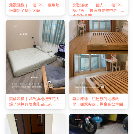
北歐淺橡｜一個下午，我用地
北歐淺橡｜一個人、一個下午
板翻新了整個客廳
換地板 ｜ 搬家時完整帶走、押
金全額拿回
英倫灰橡｜以為換地板要花大
尊爵原橡｜租屋族的地板救
錢？預算有限也能自己來
星：搬家帶走，押金完全拿回