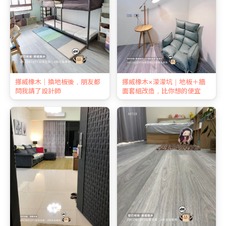
挪威橡木｜換地板後，朋友都
挪威橡木×濛濛坑｜地板＋牆
問我請了設計師
面套組改造，比你想的便宜