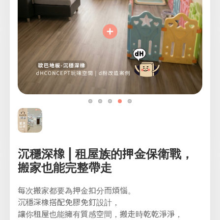
沉穩深橡 | 租屋族的押金保衛戰，
搬家也能完整帶走
每次搬家都要為押金扣分而煩惱。
沉穩深橡搭配免膠免釘設計，
讓你租屋也能擁有質感空間，搬走時乾乾淨淨，