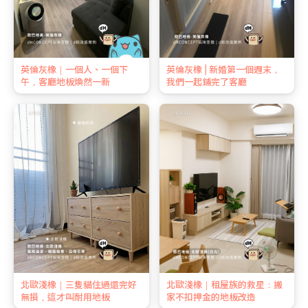
英倫灰橡｜一個人、一個下
英倫灰橡 | 新婚第一個週末，
午，客廳地板煥然一新
我們一起鋪完了客廳
北歐淺橡｜三隻貓住過還完好
北歐淺橡｜租屋族的救星：搬
無損，這才叫耐用地板
家不扣押金的地板改造