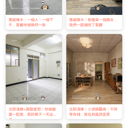
挪威橡木｜一個人、一個下
挪威橡木｜新婚第一個週末，
午，客廳地板煥然一新
我們一起鋪完了客廳
北歐淺橡×甜甜愛戀｜地板牆
北歐淺橡｜小資族翻身｜不用
面一起換，家的樣子一天出來
等有錢，現在就能改造家
了