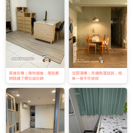
英倫灰橡｜換地板後，朋友都
北歐淺橡｜先鋪角落試試，結
問我請了哪位設計師
果一發不可收拾