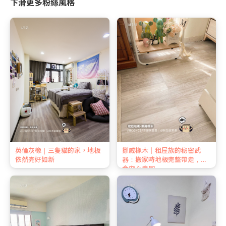
下滑更多粉絲風格
英倫灰橡｜三隻貓的家，地板
挪威橡木｜租屋族的秘密武
依然完好如新
器：搬家時地板完整帶走，押
金安心拿回