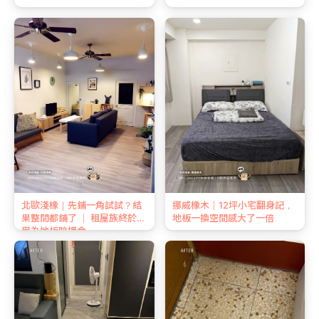
北歐淺橡｜先鋪一角試試？結
挪威橡木｜12坪小宅翻身記，
果整間都鋪了 ｜ 租屋族終於不
地板一換空間感大了一倍
用為地板賠押金