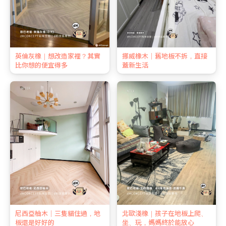
英倫灰橡｜想改造家裡？其實
挪威橡木｜舊地板不拆，直接
比你想的便宜得多
蓋新生活
尼西亞柚木｜三隻貓住過，地
北歐淺橡｜孩子在地板上爬、
板還是好好的
坐、玩，媽媽終於能放心