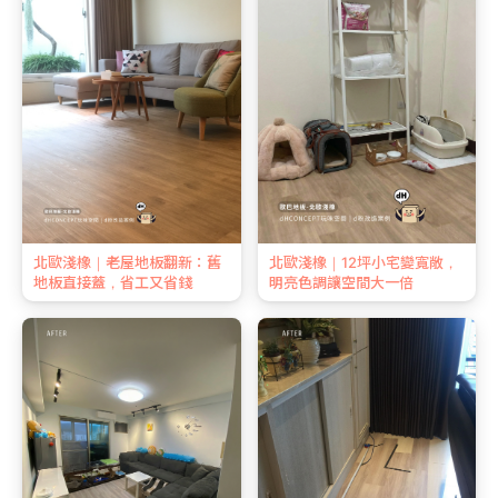
北歐淺橡｜老屋地板翻新：舊
北歐淺橡｜12坪小宅變寬敞，
地板直接蓋，省工又省錢
明亮色調讓空間大一倍