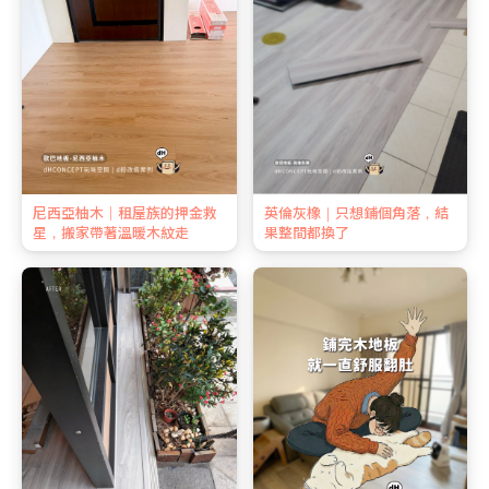
尼西亞柚木｜租屋族的押金救
英倫灰橡｜只想鋪個角落，結
星，搬家帶著溫暖木紋走
果整間都換了