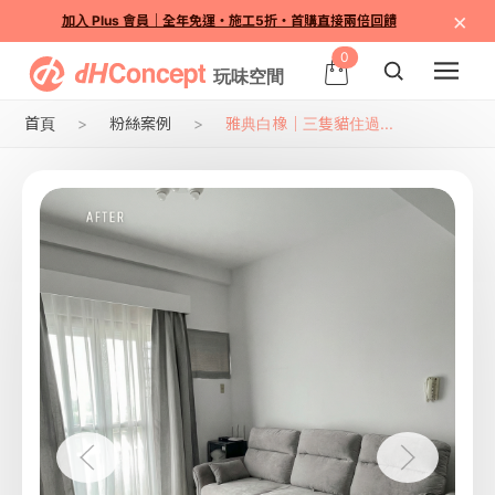
×
加入 Plus 會員｜全年免運・施工5折・首購直接兩倍回饋
0
首頁
粉絲案例
雅典白橡｜三隻貓住過...