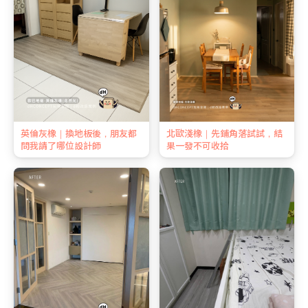
英倫灰橡｜換地板後，朋友都
北歐淺橡｜先鋪角落試試，結
問我請了哪位設計師
果一發不可收拾