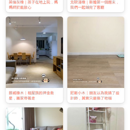
英倫灰橡｜孩子在地上玩，媽
北歐淺橡｜新婚第一個週末，
媽終於能放心
我們一起鋪完了客廳
挪威橡木｜租屋族的押金救
尼斯小木｜朋友以為我請了設
星，搬家帶著走
計師，其實只是換了地板