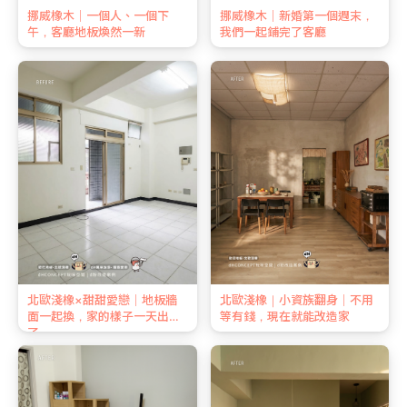
挪威橡木｜一個人、一個下
挪威橡木｜新婚第一個週末，
午，客廳地板煥然一新
我們一起鋪完了客廳
北歐淺橡×甜甜愛戀｜地板牆
北歐淺橡｜小資族翻身｜不用
面一起換，家的樣子一天出來
等有錢，現在就能改造家
了