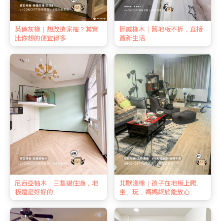
英倫灰橡｜想改造家裡？其實
挪威橡木｜舊地板不拆，直接
比你想的便宜得多
蓋新生活
尼西亞柚木｜三隻貓住過，地
北歐淺橡｜孩子在地板上爬、
板還是好好的
坐、玩，媽媽終於能放心