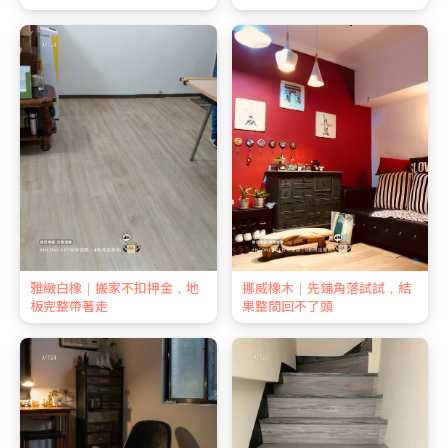
雅緻白橡｜搬家不扣押金，地
挪威橡木｜先鋪角落試試，結
板完整帶著走
果整間回不了頭