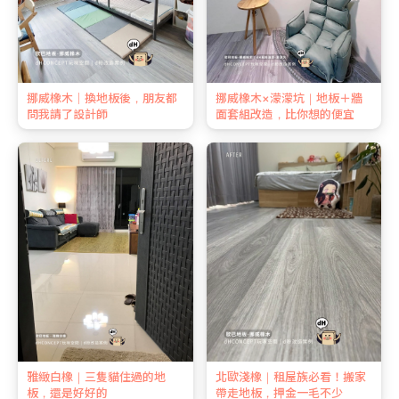
挪威橡木｜換地板後，朋友都
挪威橡木×濛濛坑｜地板＋牆
問我請了設計師
面套組改造，比你想的便宜
雅緻白橡｜三隻貓住過的地
北歐淺橡｜租屋族必看！搬家
板，還是好好的
帶走地板，押金一毛不少