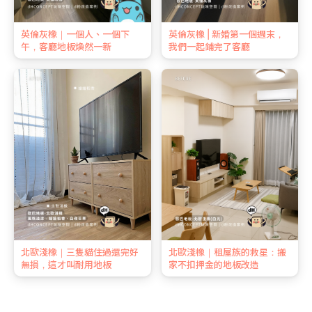
英倫灰橡｜一個人、一個下
英倫灰橡 | 新婚第一個週末，
午，客廳地板煥然一新
我們一起鋪完了客廳
北歐淺橡｜三隻貓住過還完好
北歐淺橡｜租屋族的救星：搬
無損，這才叫耐用地板
家不扣押金的地板改造