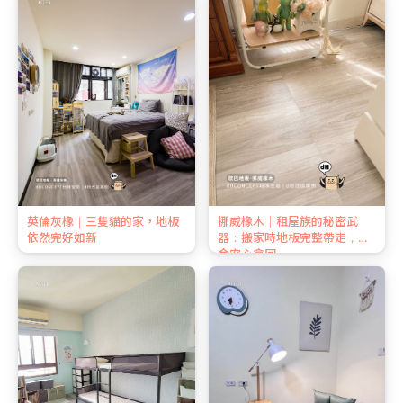
英倫灰橡｜三隻貓的家，地板
挪威橡木｜租屋族的秘密武
依然完好如新
器：搬家時地板完整帶走，押
金安心拿回