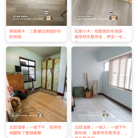
挪威橡木｜三隻貓住過還好好
尼斯小木｜租屋族的地板夢：
的地板
搬家時完整帶走，押金一毛不
少
北歐淺橡｜一個下午，我用地
北歐淺橡｜一個人、一個下午
板翻新了整個客廳
換地板 ｜ 搬家時完整帶走、押