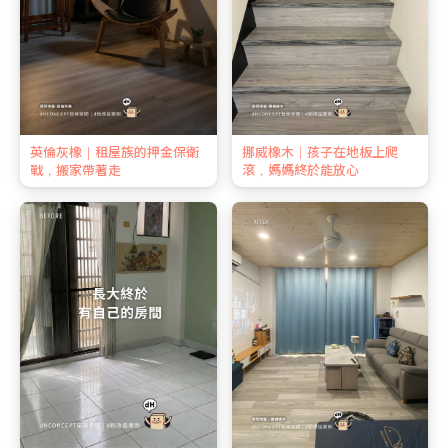
英倫灰橡｜租屋族的押金保衛
挪威橡木｜孩子在地板上爬
戰，搬家帶著走
滾，媽媽終於能放心