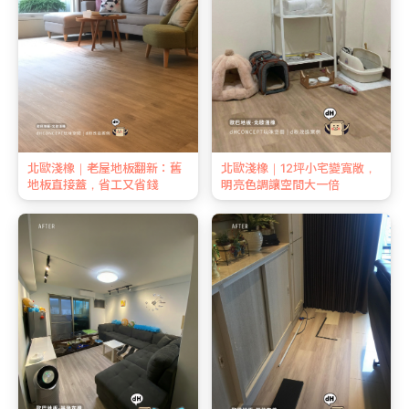
北歐淺橡｜老屋地板翻新：舊
北歐淺橡｜12坪小宅變寬敞，
地板直接蓋，省工又省錢
明亮色調讓空間大一倍