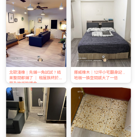
北歐淺橡｜先鋪一角試試？結
挪威橡木｜12坪小宅翻身記，
果整間都鋪了 ｜ 租屋族終於不
地板一換空間感大了一倍
用為地板賠押金