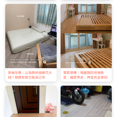
金全額拿回
英倫灰橡｜以為換地板要花大
尊爵原橡｜租屋族的地板救
錢？預算有限也能自己來
星：搬家帶走，押金完全拿回