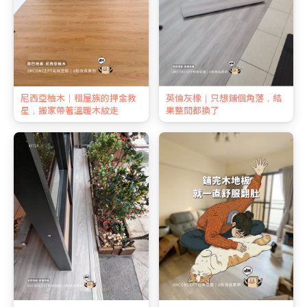
尼西亞柚木｜租屋族的押金救
英倫灰橡｜只想鋪個角落，結
星，搬家帶著溫暖木紋走
果整間都換了