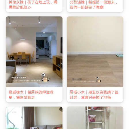
英倫灰橡｜孩子在地上玩，媽
北歐淺橡｜新婚第一個週末，
媽終於能放心
我們一起鋪完了客廳
挪威橡木｜租屋族的押金救
尼斯小木｜朋友以為我請了設
星，搬家帶著走
計師，其實只是換了地板