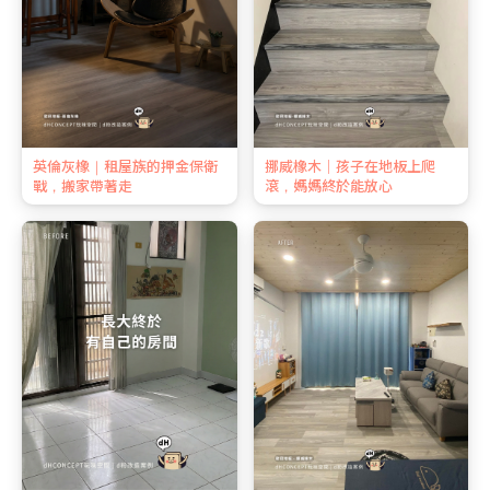
英倫灰橡｜租屋族的押金保衛
挪威橡木｜孩子在地板上爬
戰，搬家帶著走
滾，媽媽終於能放心