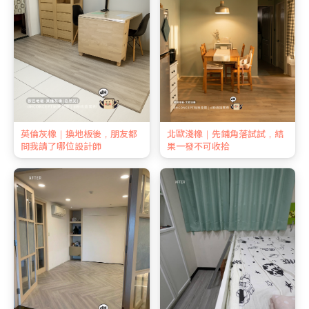
英倫灰橡｜換地板後，朋友都
北歐淺橡｜先鋪角落試試，結
問我請了哪位設計師
果一發不可收拾