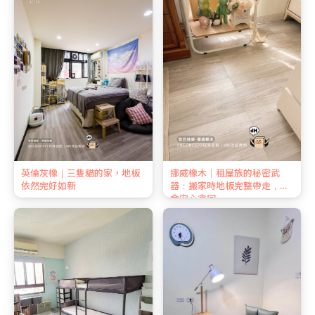
英倫灰橡｜三隻貓的家，地板
挪威橡木｜租屋族的秘密武
依然完好如新
器：搬家時地板完整帶走，押
金安心拿回