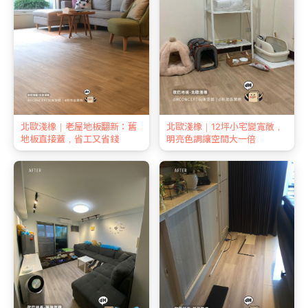
北歐淺橡｜老屋地板翻新：舊
北歐淺橡｜12坪小宅變寬敞，
地板直接蓋，省工又省錢
明亮色調讓空間大一倍