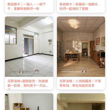
挪威橡木｜一個人、一個下
挪威橡木｜新婚第一個週末，
午，客廳地板煥然一新
我們一起鋪完了客廳
北歐淺橡×甜甜愛戀｜地板牆
北歐淺橡｜小資族翻身｜不用
面一起換，家的樣子一天出來
等有錢，現在就能改造家
了