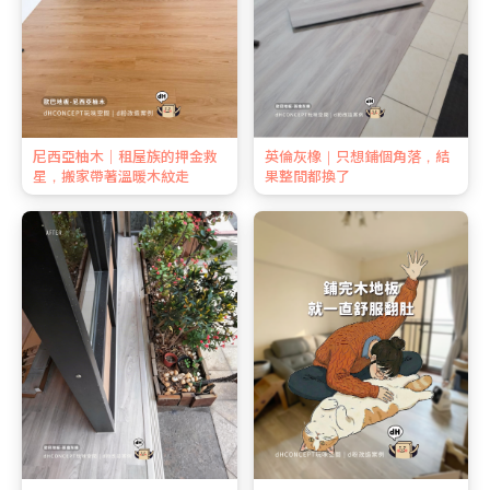
尼西亞柚木｜租屋族的押金救
英倫灰橡｜只想鋪個角落，結
星，搬家帶著溫暖木紋走
果整間都換了