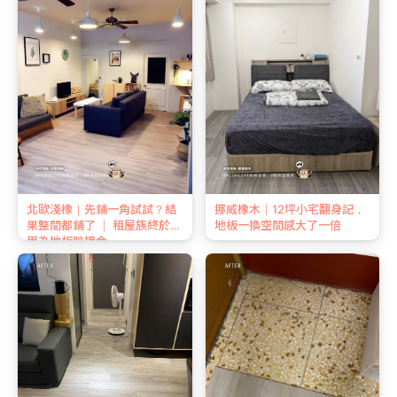
北歐淺橡｜先鋪一角試試？結
挪威橡木｜12坪小宅翻身記，
果整間都鋪了 ｜ 租屋族終於不
地板一換空間感大了一倍
用為地板賠押金