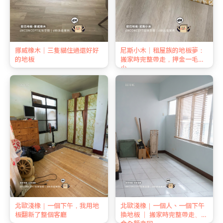
挪威橡木｜三隻貓住過還好好
尼斯小木｜租屋族的地板夢：
的地板
搬家時完整帶走，押金一毛不
少
北歐淺橡｜一個下午，我用地
北歐淺橡｜一個人、一個下午
板翻新了整個客廳
換地板 ｜ 搬家時完整帶走、押