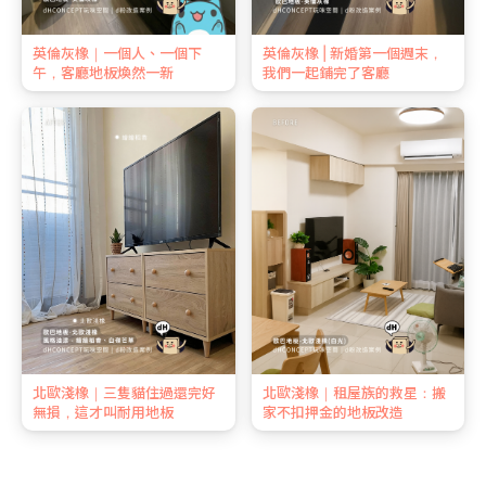
英倫灰橡｜一個人、一個下
英倫灰橡 | 新婚第一個週末，
午，客廳地板煥然一新
我們一起鋪完了客廳
北歐淺橡｜三隻貓住過還完好
北歐淺橡｜租屋族的救星：搬
無損，這才叫耐用地板
家不扣押金的地板改造