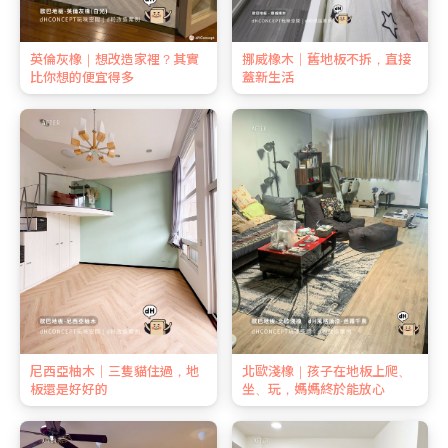
英倫灰橡｜想改造家裡？其實
挪威橡木｜舊地板不拆，直接
比你想的便宜得多
蓋新生活
尼西亞柚木｜三隻貓住過，地
北歐淺橡｜孩子在地板上爬、
板還是好好的
坐、玩，媽媽終於能放心