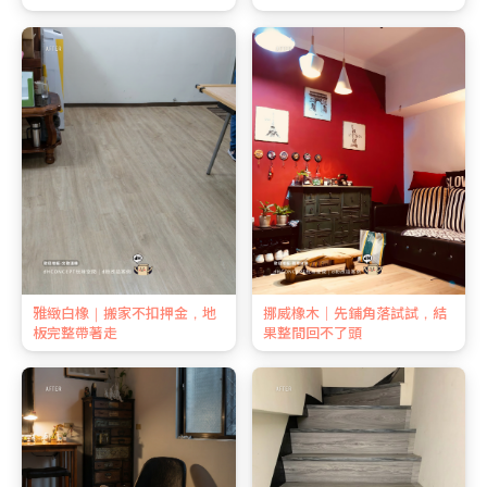
雅緻白橡｜搬家不扣押金，地
挪威橡木｜先鋪角落試試，結
板完整帶著走
果整間回不了頭