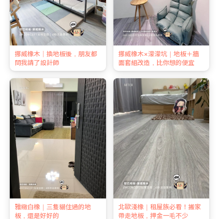
挪威橡木｜換地板後，朋友都
挪威橡木×濛濛坑｜地板＋牆
問我請了設計師
面套組改造，比你想的便宜
雅緻白橡｜三隻貓住過的地
北歐淺橡｜租屋族必看！搬家
板，還是好好的
帶走地板，押金一毛不少