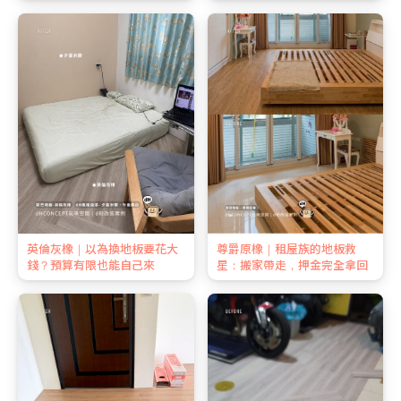
金全額拿回
英倫灰橡｜以為換地板要花大
尊爵原橡｜租屋族的地板救
錢？預算有限也能自己來
星：搬家帶走，押金完全拿回