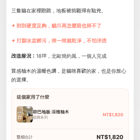
三隻貓在家裡跑跳，地板被挑戰得有點兇。
✦ 耐刮硬度足夠，貓爪再怎麼磨也掰不了
✦ 打翻水盆髒污，擦一擦就乾淨，不怕滲透
改造屋況：
18坪，北歐簡約風，一個人完成
質感柚木的溫暖色調，是貓咪喜歡的家，也是你放心
的選擇。
這個家用了什麼
歐巴地板·淡雅柚木
NT$1,820
經典系列
NT$1,820
整組合計