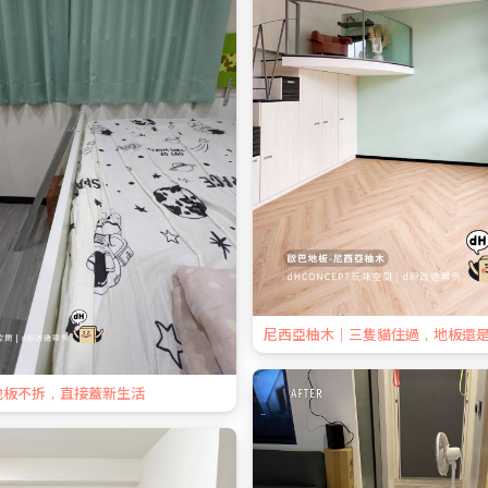
尼西亞柚木｜三隻貓住過，地板還
地板不拆，直接蓋新生活