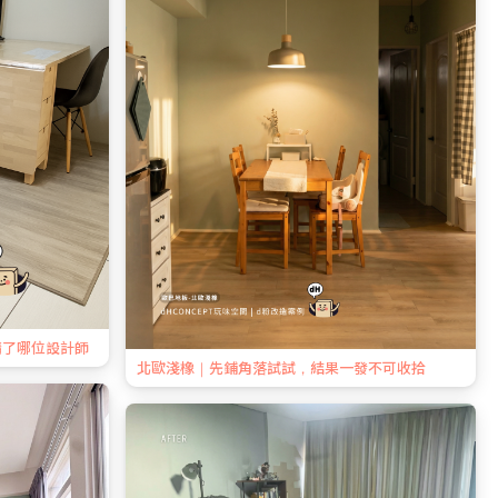
請了哪位設計師
北歐淺橡｜先鋪角落試試，結果一發不可收拾