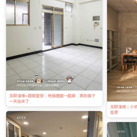
北歐淺橡×甜甜愛戀｜地板牆面一起換，家的樣子
一天出來了
北歐淺橡｜小
造家