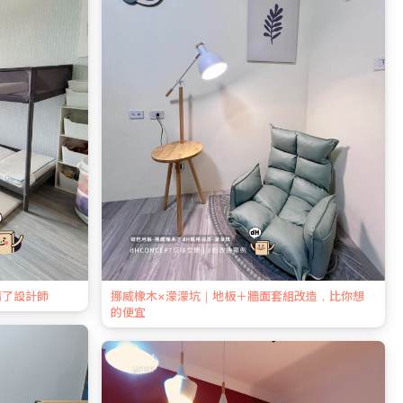
請了設計師
挪威橡木×濛濛坑｜地板＋牆面套組改造，比你想
的便宜