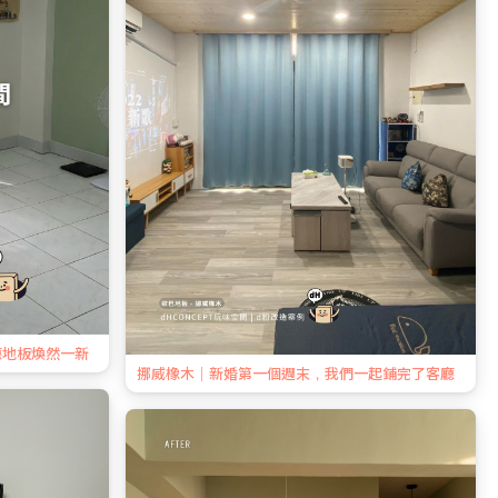
廳地板煥然一新
挪威橡木｜新婚第一個週末，我們一起鋪完了客廳