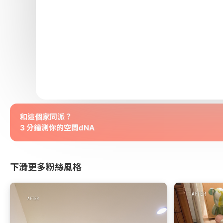
和這個家同派？
3 分鐘測你的空間dNA
下滑更多粉絲風格