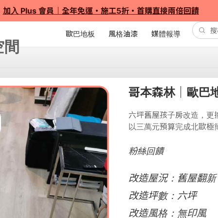
加入 Plus 會員｜全年免運・施工5折・首購直接兩倍回饋
歐巴地板
風格油漆
媒體報導
哥本森林｜歐巴
六坪舊屋孩子房改造，更
以三萬元預算完成北歐極
粉絲回饋
改造屋況：舊屋翻新
改造坪數：六坪
改造風格：無印風