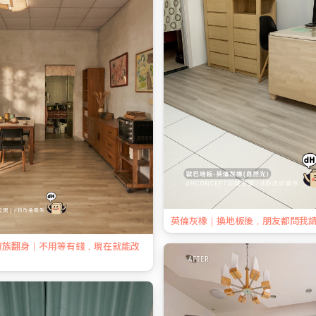
英倫灰橡｜換地板後，朋友都問我
資族翻身｜不用等有錢，現在就能改