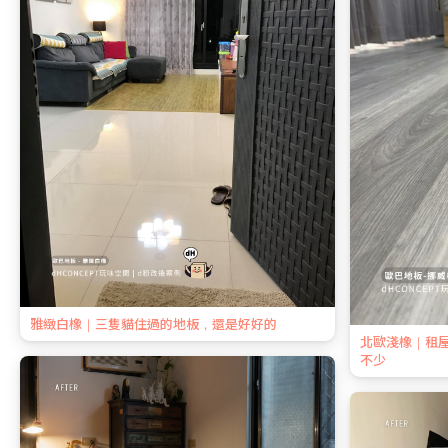
雅緻白橡｜三隻貓住過的地板，還是好好的
北歐淺橡｜租
不少