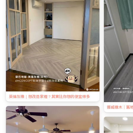
英倫灰橡｜想改造家裡？其實比你想的便宜得多
挪威橡木｜舊