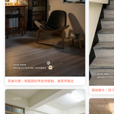
英倫灰橡｜租屋族的押金保衛戰，搬家帶著走
挪威橡木｜孩