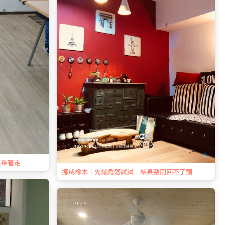
整帶著走
挪威橡木｜先鋪角落試試，結果整間回不了頭