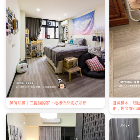
英倫灰橡｜三隻貓的家，地板依然完好如新
挪威橡木｜租
走，押金安心