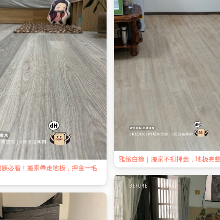
雅緻白橡｜搬家不扣押金，地板完
屋族必看！搬家帶走地板，押金一毛