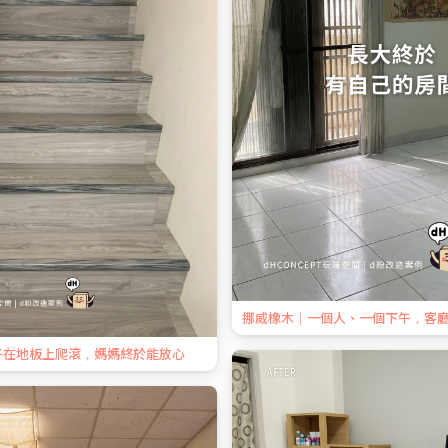
挪威橡木｜一個人、一個下午，客
子在地板上爬滾，媽媽終於能放心