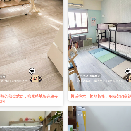
屋族的秘密武器：搬家時地板完整帶
挪威橡木｜換地板後，朋友都問我
拿回