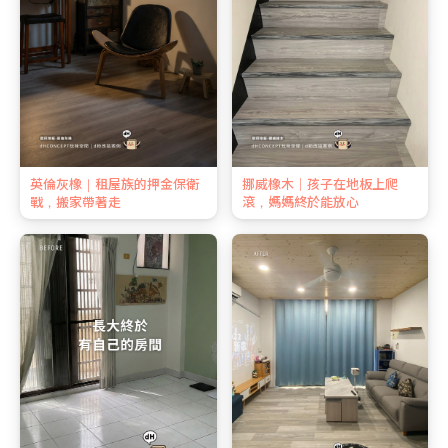
英倫灰橡｜租屋族的押金保衛
挪威橡木｜孩子在地板上爬
戰，搬家帶著走
滾，媽媽終於能放心