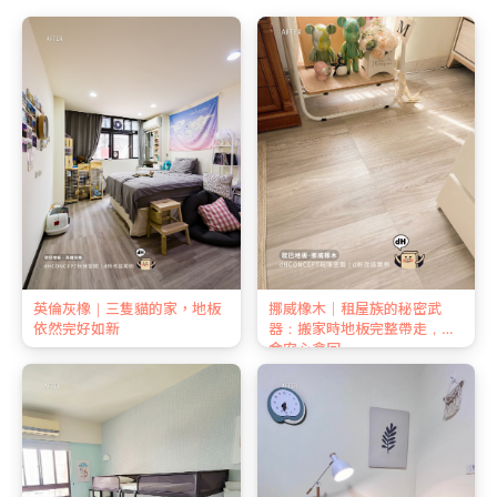
英倫灰橡｜三隻貓的家，地板
挪威橡木｜租屋族的秘密武
依然完好如新
器：搬家時地板完整帶走，押
金安心拿回