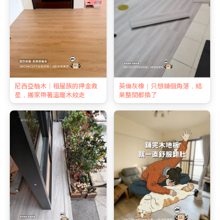
尼西亞柚木｜租屋族的押金救
英倫灰橡｜只想鋪個角落，結
星，搬家帶著溫暖木紋走
果整間都換了