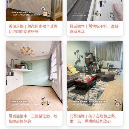
英倫灰橡｜想改造家裡？其實
挪威橡木｜舊地板不拆，直接
比你想的便宜得多
蓋新生活
尼西亞柚木｜三隻貓住過，地
北歐淺橡｜孩子在地板上爬、
板還是好好的
坐、玩，媽媽終於能放心