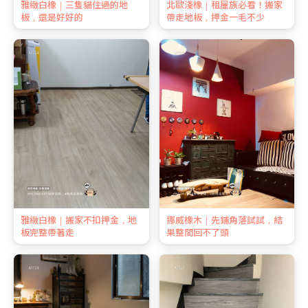
雅緻白橡｜三隻貓住過的地
北歐淺橡｜租屋族必看！搬家
板，還是好好的
帶走地板，押金一毛不少
雅緻白橡｜搬家不扣押金，地
挪威橡木｜先鋪角落試試，結
板完整帶著走
果整間回不了頭