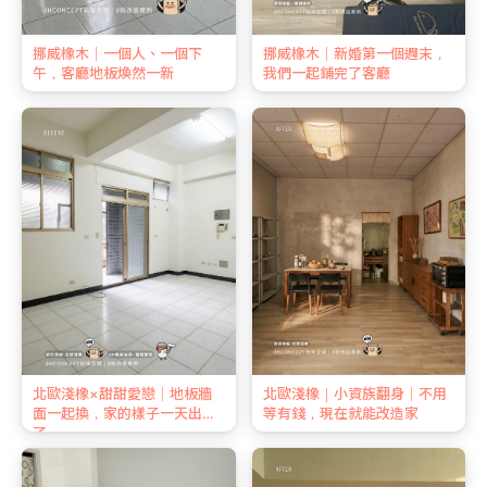
挪威橡木｜一個人、一個下
挪威橡木｜新婚第一個週末，
午，客廳地板煥然一新
我們一起鋪完了客廳
北歐淺橡×甜甜愛戀｜地板牆
北歐淺橡｜小資族翻身｜不用
面一起換，家的樣子一天出來
等有錢，現在就能改造家
了