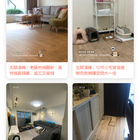
北歐淺橡｜老屋地板翻新：舊
北歐淺橡｜12坪小宅變寬敞，
地板直接蓋，省工又省錢
明亮色調讓空間大一倍