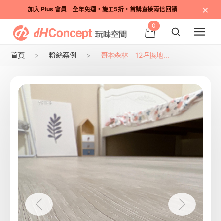
×
加入 Plus 會員｜全年免運・施工5折・首購直接兩倍回饋
0
首頁
粉絲案例
哥本森林｜12坪換地...