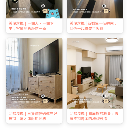
英倫灰橡｜一個人、一個下
英倫灰橡 | 新婚第一個週末，
午，客廳地板煥然一新
我們一起鋪完了客廳
北歐淺橡｜三隻貓住過還完好
北歐淺橡｜租屋族的救星：搬
無損，這才叫耐用地板
家不扣押金的地板改造