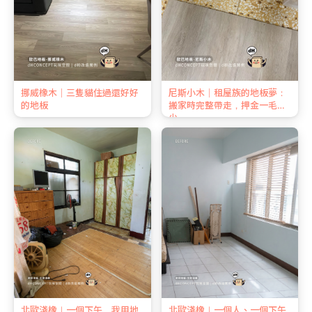
挪威橡木｜三隻貓住過還好好
尼斯小木｜租屋族的地板夢：
的地板
搬家時完整帶走，押金一毛不
少
北歐淺橡｜一個下午，我用地
北歐淺橡｜一個人、一個下午