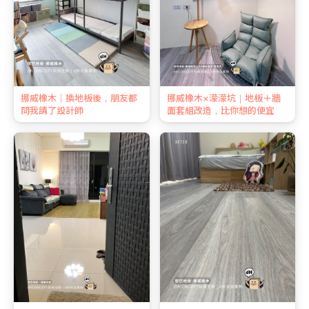
挪威橡木｜換地板後，朋友都
挪威橡木×濛濛坑｜地板＋牆
問我請了設計師
面套組改造，比你想的便宜