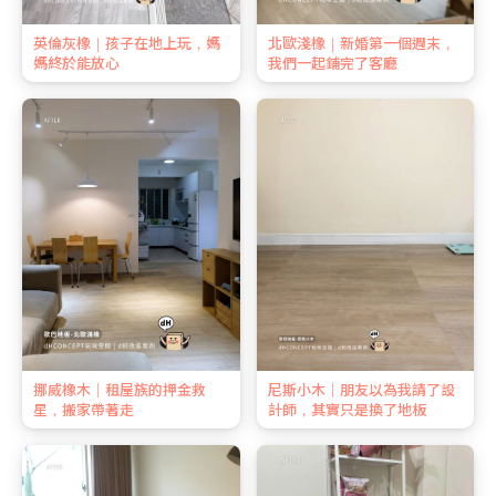
英倫灰橡｜孩子在地上玩，媽
北歐淺橡｜新婚第一個週末，
媽終於能放心
我們一起鋪完了客廳
挪威橡木｜租屋族的押金救
尼斯小木｜朋友以為我請了設
星，搬家帶著走
計師，其實只是換了地板