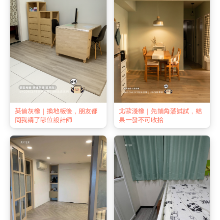
英倫灰橡｜換地板後，朋友都
北歐淺橡｜先鋪角落試試，結
問我請了哪位設計師
果一發不可收拾