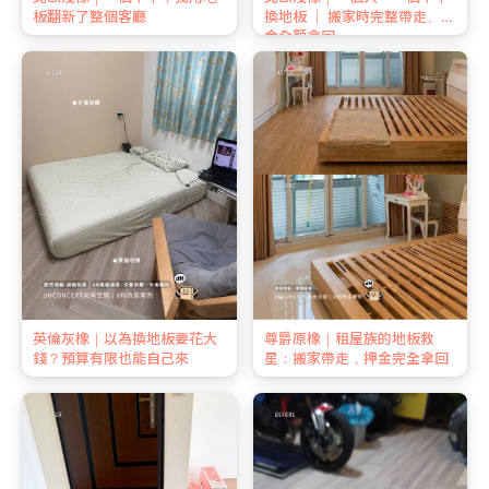
板翻新了整個客廳
換地板 ｜ 搬家時完整帶走、押
金全額拿回
英倫灰橡｜以為換地板要花大
尊爵原橡｜租屋族的地板救
錢？預算有限也能自己來
星：搬家帶走，押金完全拿回