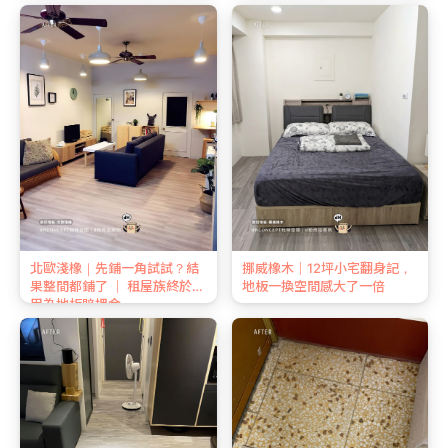
北歐淺橡｜先鋪一角試試？結
挪威橡木｜12坪小宅翻身記，
果整間都鋪了 ｜ 租屋族終於不
地板一換空間感大了一倍
用為地板賠押金